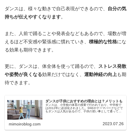
ダンスは、様々な動きで自己表現ができるので、
自分の気
持ちが伝えやすくなります
。
また、人前で踊ることや発表会などもあるので、場数が増
えるほど不安感や緊張感に慣れていき、
積極的な性格
にな
る効果も期待できます。
更に、ダンスは、体全体を使って踊るので、
ストレス発散
や姿勢が良くなる
効果だけではなく、
運動神経の向上
も期
待できます。
ダンスが子供におすすめの理由とは？メリットも
ダンスは、小学校の体育の授業で行われており、中学校で
は2012年に必須化されました。SNSやテーマパークなどで
もダンスは人気があるので、子供の習い事として通ってい
るお子様が増えているようです。しかし、ダンスは、子供
にどんな効果があるのか、ど...
2023.07.26
mimoiroblog.com