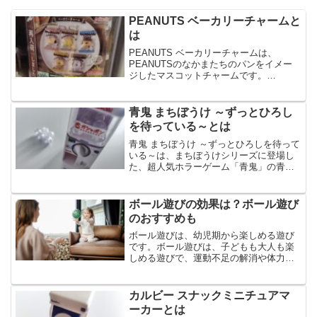
PEANUTS ベーカリーチャームと
は
PEANUTS ベーカリーチャームは、
PEANUTSのなかまたちのパンをイメー
ジしたマスコットチャームです。
PEANUTS ベーカリーチャームの中に入
ったマスコットは、ふかふかのスクイー
ズ仕様で、全5種のラインナップです。今
青鬼 まちぼうけ ～ずっとひろし
回は、PEANU...
を待っている～とは
青鬼 まちぼうけ ～ずっとひろしを待って
いる～は、まちぼうけシリーズに登場し
た、超人気ホラーゲーム「青鬼」の青鬼
たちです。青鬼 まちぼうけ ～ずっとひろ
しを待っている～は、青鬼、フワッティ
ー、スクワット鬼など全5種のラインナッ
ボール遊びの効果は？ボール遊び
プです。今回は...
のおすすめも
ボール遊びは、幼児期から楽しめる遊び
です。ボール遊びは、子どもも大人も楽
しめる遊びで、運動不足の解消や体力ア
ップにもなりますが、他にも様々な良い
効果をもたらすことをご存じでしょう
か。今回は、ボール遊びの効果やボール
カルビー スナックミニチュアマ
遊びのおすすめなどについて...
ーカーとは