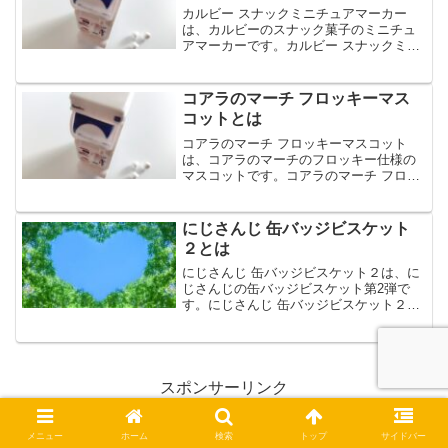
カルビー スナックミニチュアマーカー
は、カルビーのスナック菓子のミニチュ
アマーカーです。カルビー スナックミニ
チュアマーカーは、シリコンリング付き
で、全5種のラインナップです。今回は、
カルビー スナックミニチュアマーカーの
コアラのマーチ フロッキーマス
魅力や購入方法など...
コットとは
コアラのマーチ フロッキーマスコット
は、コアラのマーチのフロッキー仕様の
マスコットです。コアラのマーチ フロッ
キーマスコットは、ボールチェーン付き
で、全6種のラインナップです。今回は、
コアラのマーチ フロッキーマスコットの
にじさんじ 缶バッジビスケット
特徴や購入方法など...
２とは
にじさんじ 缶バッジビスケット２は、に
じさんじの缶バッジビスケット第2弾で
す。にじさんじ 缶バッジビスケット２の
缶バッジは、食玩オリジナルのビジュア
ルを使用した全15種のラインナップで
す。今回は、にじさんじ 缶バッジビスケ
ット２の特徴や購入...
スポンサーリンク
メニュー
ホーム
検索
トップ
サイドバー