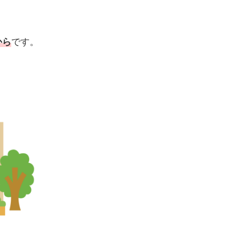
から
です。