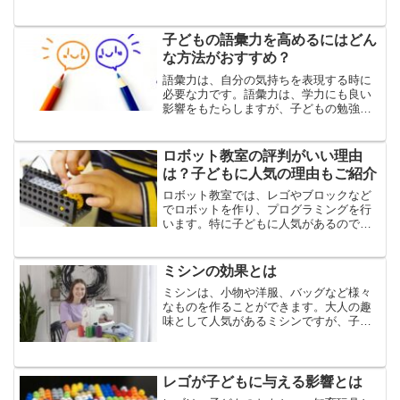
ログラミング教室を検討している保護者
の方が増えています。しかし、ロボット
プログラミング教室やプログラミング教
子どもの語彙力を高めるにはどん
室は全国に多数ありますか...
な方法がおすすめ？
語彙力は、自分の気持ちを表現する時に
必要な力です。語彙力は、学力にも良い
影響をもたらしますが、子どもの勉強だ
けではなく、日常生活、人生においても
必要な力です。しかし、子どもの語彙力
を高めるには、どんなことをすれば良い
ロボット教室の評判がいい理由
か、お悩みの方もいるでし...
は？子どもに人気の理由もご紹介
ロボット教室では、レゴやブロックなど
でロボットを作り、プログラミングを行
います。特に子どもに人気があるのです
が、どうしてロボット教室の評判がいい
のか、そして人気の理由がわからないと
いう方もいるでしょう。今回は、ロボッ
ミシンの効果とは
ト教室の評判がいい理由、...
ミシンは、小物や洋服、バッグなど様々
なものを作ることができます。大人の趣
味として人気があるミシンですが、子ど
もにとっても様々な良い効果をもたらす
ことをご存じでしょうか。今回は、子ど
もにもおすすめのミシンの効果や選び
方、おすすめの子ども用ミシ...
レゴが子どもに与える影響とは