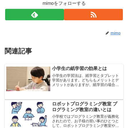
mimoをフォローする
mimo
関連記事
小学生の紙学習の効果とは
小学生の学習法は、紙学習とタブレット
学習があります。どちらもメリットとデ
メリットがありますが、紙学習の場合
は、紙に書いて勉強するので、記憶に残
りやすい、理解しやすいなどの効果が期
待できると言われています。今回は、小
学生の紙学習の効果やメリッ...
ロボットプログラミング教室 プ
ログラミング教室の違いとは
小学校ではプログラミング教育が義務化
されたので、お子様の習い事のひとつと
して、ロボットプログラミング教室やプ