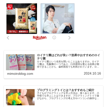
ロイテリ菌はどれが良い？効果やおすすめのロイ
テリ菌
ロイテリ菌という名前を聞いたことはありますか。ロイテ
リ菌は、乳酸菌の一つであり、口内環境を整える効果が期
待できることから、歯科医院でも利用されています。ロイ
テリ菌は、口臭予防や歯周病ケア、虫歯菌の減少などの効
果も期待できますが、市販されてい...
2024.10.16
mimoiroblog.com
プログラミングトイとは？おすすめもご紹介
子どもがプログラミングを学ぶ方法は、様々あります。小
学校でも学ぶことはできますが、プログラミングトイで遊
びながら、プログラミングの考え方やパソコンの操作など
を身につける方法もあります。今回は、プログラミングト
イとは、どんなおもちゃなのか、効...