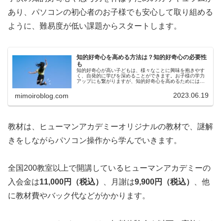
あり、パソコンの初心者のお子様でも安心して取り組める
ように、難易度が低い課題からスタートします。
知的好奇心を高める方法は？知的好奇心の必要性
も
知的好奇心が高い子どもは、様々なことに興味を抱きやす
く、自発的に学びを深めることができます。お子様の学力
アップにも繋がりますが、知的好奇心を高めるためには、
どんなことをすれば良いか、方法がわからないという方も
いるでしょう。今回は、知的好奇心...
2023.06.19
mimoiroblog.com
教材は、ヒューマンアカデミーオリジナルの教材で、謎解
きをしながらパソコン操作から学んでいきます。
全国200教室以上で開講しているヒューマンアカデミーの
入会金は
11,000円（税込）
、月謝は
9,900円（税込）
、他
に教材費やバック代などがかかります。