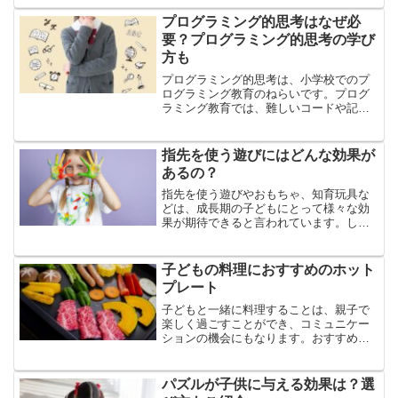
も、子どものやる気がなければ、勉強に
取り組むことは難しいでしょ...
プログラミング的思考はなぜ必
要？プログラミング的思考の学び
方も
プログラミング的思考は、小学校でのプ
ログラミング教育のねらいです。プログ
ラミング教育では、難しいコードや記号
を覚えること、プログラマーになること
を目的にしているわけではありません。
プログラミング教育では、プログラミン
指先を使う遊びにはどんな効果が
グ的思考を育むことが目的...
あるの？
指先を使う遊びやおもちゃ、知育玩具な
どは、成長期の子どもにとって様々な効
果が期待できると言われています。しか
し、子どもに良い効果があると言われて
も、具体的にはどんな効果をもたらすの
か側からないという方もいるでしょう。
子どもの料理におすすめのホット
今回は、指先を使う遊びに...
プレート
子どもと一緒に料理することは、親子で
楽しく過ごすことができ、コミュニケー
ションの機会にもなります。おすすめ
は、ホットプレート料理です。ホットプ
レートをテーブルに置くだけで、様々な
料理やスイーツ作りなどを子どもと一緒
パズルが子供に与える効果は？選
に楽しむことができます。今...