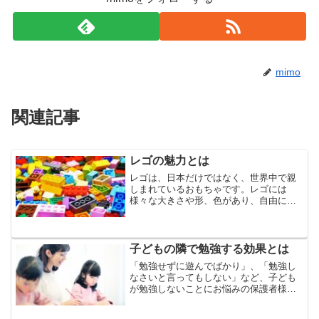
mimo
関連記事
レゴの魅力とは
レゴは、日本だけではなく、世界中で親
しまれているおもちゃです。レゴには
様々な大きさや形、色があり、自由に組
み合わせて遊ぶことができます。動物や
建物、花なども作ることができるので、
レゴの魅力にハマる大人も多いようで
す。子どもも大人も夢中でブロ...
子どもの隣で勉強する効果とは
「勉強せずに遊んでばかり」、「勉強し
なさいと言ってもしない」など、子ども
が勉強しないことにお悩みの保護者様は
多いようです。子ども部屋や勉強部屋な
ど、集中して勉強できる場所があって