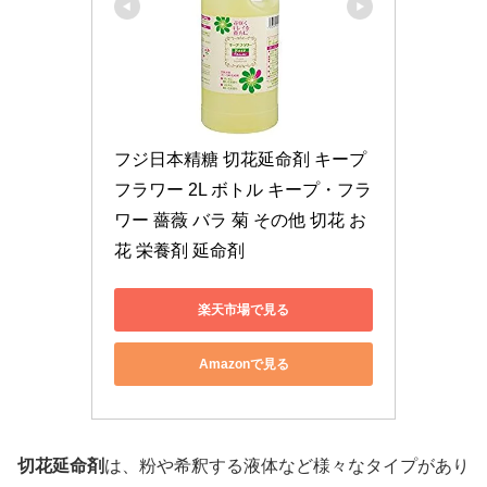
フジ日本精糖 切花延命剤 キープ
フラワー 2L ボトル キープ・フラ
ワー 薔薇 バラ 菊 その他 切花 お
花 栄養剤 延命剤
楽天市場で見る
Amazonで見る
切花延命剤
は、粉や希釈する液体など様々なタイプがあり