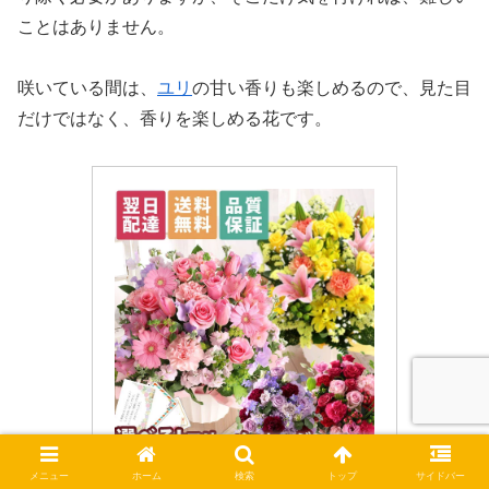
ことはありません。
咲いている間は、
ユリ
の甘い香りも楽しめるので、見た目
だけではなく、香りを楽しめる花です。
【クーポンで100円OFF】花 誕
メニュー
ホーム
検索
トップ
サイドバー