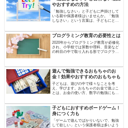
やおすすめの方法
「勉強しなさい」と子どもに声掛けして
いる親や保護者様はいませんか。「勉強
しなさい」という言葉は、子どもにとっ
てストレスであり、勉強しようとしてい
た気持ちがなくなる可能性もあります。
今回は、「勉強しなさい」と子どもに言
プログラミング教育の必要性とは
わない理由やおすすめの方...
2020年からプログラミング教育が必修化
され、小学校では算数や理科、音楽など
の科目の中で取り入れる形でプログラミ
ングを学びます。プログラミングについ
て学ぶことは、お子様にとって様々な良
い効果があると言われています。しか
し、どんな効果があるの...
遊んで勉強できるおもちゃのお
金！効果やおすすめのおもちゃも
子どもは、遊びの中で様々なことを考
え、学びます。おもちゃのお金で遊ぶこ
とは、お金の使い方、数字の勉強にもな
るので、ご家庭内の遊びに取り入れるこ
とをおすすめします。今回は、遊んで勉
強できるおもちゃのお金や効果、おすす
子どもにおすすめボードゲーム！
めのおもちゃなどについてご...
身につく力も
「ゲームで遊んでばかりいないで、勉強
して欲しい」という保護者様は多いよう