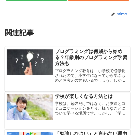
mimo
関連記事
プログラミングは何歳から始め
る？年齢別のプログラミング学習
方法も
プログラミング教育は、小学校で必修化
されたので、小学生になってから学ぶも
のとお考えの方もいるでしょう。しか
し、プログラミング教室や教材、アプリ
などは幼児期から始めることができるタ
イプもありますので、何歳から始めれば
学校が楽しくなる方法とは
良いのかお悩みの保護者の方...
学校は、勉強だけではなく、お友達とコ
ミュニケーションをとり、様々なことに
ついて学べる場所です。しかし、「学校
は楽しくない」、「つまらないから行き
たくない」という状況になってしまうと
子どもは、学校へ行くことが苦痛になっ
てしまいます。今回は、学...
「勉強しなさい」と言わない理由