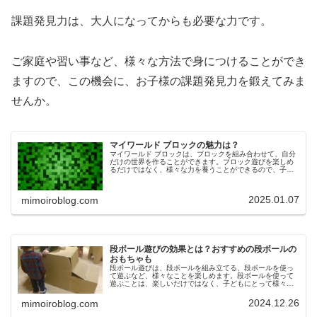
課題発見力は、大人になってからも必要な力です。
ご家庭や習い事など、様々な方法で身につけることができ
ますので、この機会に、お子様の課題発見力を鍛えてみま
せんか。
マイワールド ブロックの魅力は？
マイワールド ブロックは、ブロックを組み合わせて、自分
だけの世界を作ることができます。ブロック遊びを楽しめ
るだけではなく、様々な力を養うことができるので、子ど
もにおすすめの室内遊びの一つです。今回は、マイワール
ド ブロックの魅力やおすすめな...
2025.01.07
mimoiroblog.com
段ボール遊びの効果とは？おすすめの段ボールの
おもちゃも
段ボール遊びは、段ボールを組み立てる、段ボールを使っ
て遊ぶなど、様々なことを楽しめます。段ボールを使って
遊ぶことは、楽しいだけではなく、子どもにとって様々な
効果が期待できるので、おすすめの室内遊びです。今回
は、段ボール遊びの効果やおすすめの...
2024.12.26
mimoiroblog.com