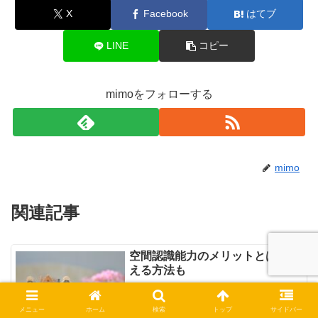
X
Facebook
はてブ
LINE
コピー
mimoをフォローする
mimo
関連記事
空間認識能力のメリットとは？鍛
える方法も
空間認識能力は、子どもの将来に役立つ
ので、幼児期から伸ばし、鍛えることが
おすすめです。しかし、空間認識能力の
メニュー
ホーム
検索
トップ
サイドバー