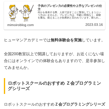
子供のプレゼン力の必要性や上手なプレゼンの仕
方
何かを発表する際、人前で話すことに緊張してしまうとい
う方はいませんか。プレゼン力は、年齢に関係なく、経験
を重ね、鍛えることが効果的と言われています。限られた
時間内に自分の意見を伝えることは、仕事上だけではな
く、普段の生活においても必要なこと...
2023.03.16
mimoiroblog.com
ヒューマンアカデミーでは
無料体験会を実施
しています。
全国200教室以上で開講しておりますが、お近くにない場
合にはオンラインでの体験会もありますので、是非参加し
てみませんか。
ロボットスクールのおすすめ Ｚ会プログラミン
グシリーズ
ロボットスクールのおすすめ
Ｚ会プログラミングシリーズ