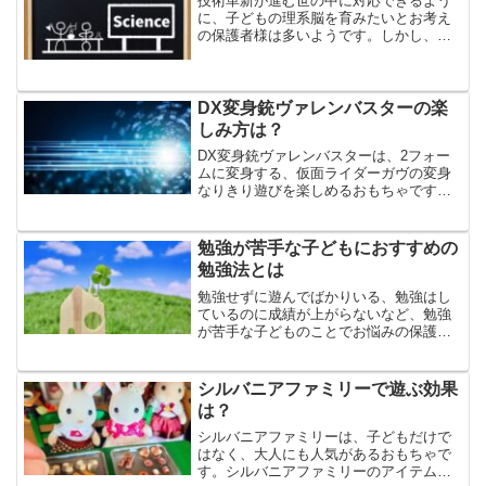
技術革新が進む世の中に対応できるよう
に、子どもの理系脳を育みたいとお考え
の保護者様は多いようです。しかし、理
系脳に育てるためには、どのような方法
を取り入れたら良いかがわからないとい
う方もいるでしょう。今回は、小学生を
理系脳に育てる方法や理系...
DX変身銃ヴァレンバスターの楽
しみ方は？
DX変身銃ヴァレンバスターは、2フォー
ムに変身する、仮面ライダーガヴの変身
なりきり遊びを楽しめるおもちゃです。
DX変身銃ヴァレンバスターのトリガーを
引くと銃撃音が発動し、長押しで連続銃
撃遊び、ゴチゾウをセットしてフォーム
勉強が苦手な子どもにおすすめの
チェンジ遊びなど、様...
勉強法とは
勉強せずに遊んでばかりいる、勉強はし
ているのに成績が上がらないなど、勉強
が苦手な子どものことでお悩みの保護者
様は少なくないようです。勉強が苦手な
子どもには、様々な理由があるので、勉
強が苦手な原因を探り、勉強法を工夫す
シルバニアファミリーで遊ぶ効果
ることが大切です。今回は...
は？
シルバニアファミリーは、子どもだけで
はなく、大人にも人気があるおもちゃで
す。シルバニアファミリーのアイテムは