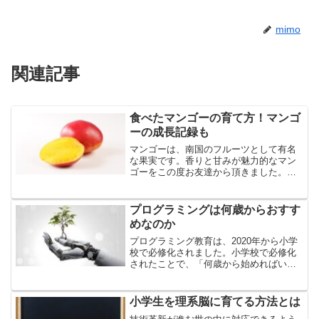
mimo
関連記事
食べたマンゴーの育て方！マンゴ
ーの成長記録も
マンゴーは、南国のフルーツとして有名
な果実です。香りと甘みが魅力的なマン
ゴーをこの度お友達から頂きました。も
ともとマンゴーが好きなのですが、この
度のマンゴーのあまりの美味しさに感激
し、育ててみようと思いました。今回
プログラミングは何歳からおすす
は、食べたマンゴーの育て方...
めなのか
プログラミング教育は、2020年から小学
校で必修化されました。小学校で必修化
されたことで、「何歳から始めればいい
の？」、「小学校入学前は早すぎ
る？」、「幼児でもできるの？」など
色々疑問に思う保護者の方は多いようで
小学生を理系脳に育てる方法とは
す。今回は、プログラミングは...