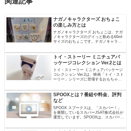
関連記事
ナガノキャラクターズ おちょこ
の楽しみ方とは
ナガノキャラクターズ おちょこは、ナガ
ノキャラクターズのグイっと飲める60ml
サイズのおちょこです。ナガノキャラク
ターズ おちょこは、晩酌やお茶でほっと
一息できるおちょこで、全6種のラインナ
ップです。今回は、ナガノキャラクター
トイ・ストーリー ミニチュアパ
ズ おちょこの...
ッケージコレクション Ver.2とは
トイ・ストーリー ミニチュアパッケージ
コレクション Ver.2は、映画「トイ・スト
ーリー」シリーズに登場するおもちゃの
パッケージのミニチュアマスコットで
す。トイ・ストーリー ミニチュアパッケ
ージコレクション Ver.2は、新たに「バ
SPOOXとは？番組や料金、評判
ズ・ライ...
など
SPOOX スプークスは、「スカパー！」
を展開しているスカパーJSAT株式会社が
運営しています。SPOOXは、スカパー！
オンデマンドが名称変更したVODです
が、スカパー！と契約していない方も利