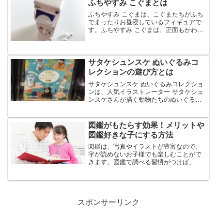
用できます。今回は、SPOOXの番組や料
ふちやすみ こぐまとは
金、評判...
ふちやすみ こぐまは、こぐまたちがふち
でまったりお昼寝しているフィギュアで
す。ふちやすみ こぐまは、正面もかわい
いフィギュアで、全5種のラインナップで
す。今回は、ふちやすみ こぐまの特徴や
購入方法などについてご紹介します。ふ
ちやすみ こぐま...
サタケシュンスケ ぬいぐるみコ
レクションの遊び方とは
サタケシュンスケ ぬいぐるみコレクショ
ンは、人気イラストレーター サタケシュ
ンスケさんが描く動物たちのぬいぐるみ
です。サタケシュンスケ ぬいぐるみコレ
クションは、カプセルトイで手に入れる
ことができ、全5種のラインナップです今
図鑑がもたらす効果！メリットや
回は、サタケシュ...
図鑑好きな子にする方法
図鑑は、写真やイラストが豊富なので、
字が読めないお子様でも楽しむことがで
きます。図鑑で調べる習慣がつけば、知
識が増えていき、子どもの興味や関心が
どんどん広がる可能性があります。今回
は、図鑑がもたらす効果やメリット、図
鑑好きな子にする方法など...
スポンサーリンク