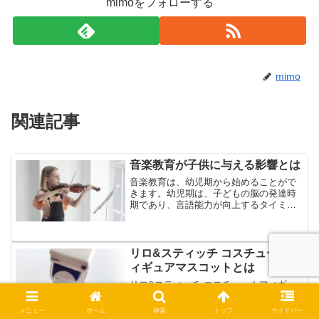
mimoをフォローする
mimo
関連記事
音楽教育が子供に与える影響とは
音楽教育は、幼児期から始めることがで
きます。幼児期は、子どもの脳の発達時
期であり、言語能力が向上するタイミン
グなので、耳から入る音楽が刺激にな
り、脳の発達を促す効果が期待できるか
らです。しかし、音楽教育が子供に与え
る良い影響は、脳の発達を促...
リロ&スティッチ コスチュームフ
ィギュアマスコットとは
リロ&スティッチ コスチュームフィギュ
アマスコットは、ディズニー映画『リロ
＆スティッチ』の名シーンの「スティッ
メニュー
ホーム
検索
トップ
サイドバー
チ」のをセレクトしてフィギュア化した