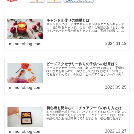
キャンドル作りの効果とは
キャンドルには、アロマキャンドルやボタニカルキャンド
ル、音が鳴るキャンドルなど、様々な種類があります。香
りやパチパチと音が鳴るキャンドルは、五感を刺激し、リ
ラクゼーション効果も期待できます。キャンドルを灯すこ
とは、心と体に良い効果が期待でき...
2024.11.19
mimoiroblog.com
ビーズアクセサリー作りの子供への効果は？
ビーズアクセサリー作りは、楽しいだけではなく、子供の
様々な力を養うので、遊びとしてだけではなく、知育とし
てもおすすめです。今回は、ビーズアクセサリー作りの子
供への効果やビーズアクセサリー作りのおすすめなどにつ
いてご紹介します。ビーズアクセサ...
2023.09.25
mimoiroblog.com
初心者も簡単なミニチュアフードの作り方とは
おうち時間が増えたので、ハンドメイドやDIYなどを楽しむ
方が増加傾向にあるようです。ミニチュアフードは、粘土
や絵の具があれば簡単にできますから、初心者にもおすす
めのハンドメイドと言えるでしょう。今回は、初心者でも
簡単なミニチュアフードの作り...
2022.12.27
mimoiroblog.com