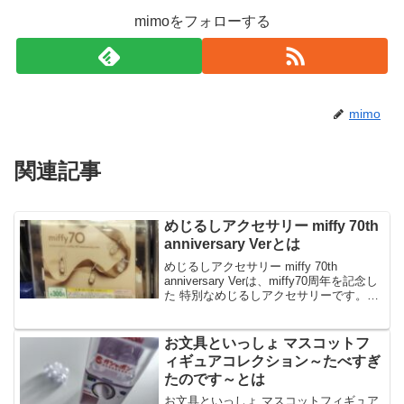
mimoをフォローする
mimo
関連記事
めじるしアクセサリー miffy 70th
anniversary Verとは
めじるしアクセサリー miffy 70th
anniversary Verは、miffy70周年を記念し
た 特別なめじるしアクセサリーです。め
じるしアクセサリー miffy 70th
anniversary Verは、シャンパンゴールド
のカ...
お文具といっしょ マスコットフ
ィギュアコレクション～たべすぎ
たのです～とは
お文具といっしょ マスコットフィギュア