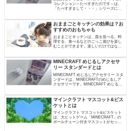
コレクション～たべすぎたのです～は、
「たべすぎまして・・・」シリーズに登
場した、お文具といっしょです。お文具
といっしょ マスコットフィギュアコレク
ション～たべすぎたのです～は、ガシャ
おままごとキッチンの効果は？お
ポンだけの描き下ろし...
すすめのおもちゃも
おままごとキッチンは、皿を並べる、料
理する、食べるなどのごっこ遊びを楽し
むことができます。楽しいだけではな
く、お子様の知育効果も期待できるの
で、おままごとキッチンは、おうち遊び
としてもおすすめです。今回は、おまま
MINECRAFT めじるしアクセサ
ごとキッチンの効果やおすすめ...
リー スタンダードとは
MINECRAFT めじるしアクセサリー スタ
ンダードは、MINECRAFTのめじるしア
クセサリーです。MINECRAFT めじるし
アクセサリー スタンダードは、付属のわ
っかで、傘の取っ手やペットボトルに付
けられる便利なアイテムで、全5種の...
マインクラフト マスコット&ビス
ケットとは
マインクラフト マスコット&ビスケット
は、大ヒットゲーム「MINECRAFT」の
ボールチェーン付きマスコットがセット
になったビスケットです。マインクラフ