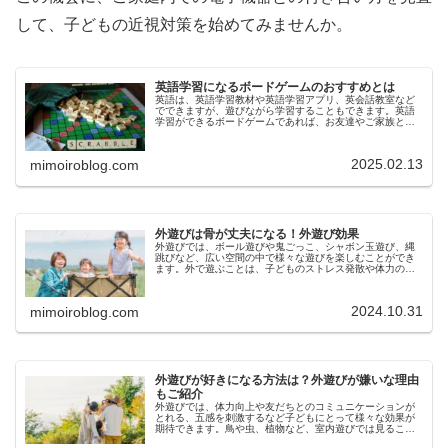
して、子どもの近視対策を始めてみませんか。
英語学習になるボードゲームのおすすめとは
英語は、英語学習教材や英語学習アプリ、英会話教室など
でできますが、遊びながら学習することもできます。英語
学習ができるボードゲームであれば、お友達やご家族と一
緒に楽しく英語力を伸ばすことができます。また、英語学
習になるボードゲームであれば、遊...
2025.02.13
mimoiroblog.com
外遊びは骨が丈夫になる！外遊び効果
外遊びでは、ボール遊びや鬼ごっこ、シャボン玉遊び、縄
跳びなど、広い空間の中で様々な遊びを楽しむことができ
ます。外で遊ぶことは、子どものストレス発散や体力の向
上、自律神経を整えるなども期待できますが、外遊びには
骨を丈夫にする効果があることもご...
2024.10.31
mimoiroblog.com
外遊びが好きになる方法は？外遊びが嫌いな理由
もご紹介
外遊びでは、体力向上や友だちとのコミュニケーションが
とれる、五感を刺激するなど子どもにとって様々な効果が
期待できます。鳥や虫、植物など、室内遊びでは見ること
ができないもの、聞くことができない音など、身をもって