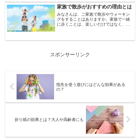
ト マスコット&ビスケットのマスコット
は、ドロップアイテム付きの豪華ダブル
家族で散歩がおすすめの理由とは
チャーム仕様で...
みなさんは、ご家族で散歩やウォーキン
グをすることはありますか。家族で一緒
に歩くことは、楽しいだけではなく、子
どもにも親にも様々な効果が期待できる
のでおすすめです。今回は、家族で散歩
がおすすめの理由についてご紹介しま
す。家族で散歩がおすすめの...
スポンサーリンク
指先を使う遊びにはどんな効果がある
の？
折り紙の効果とは？大人や高齢者にも