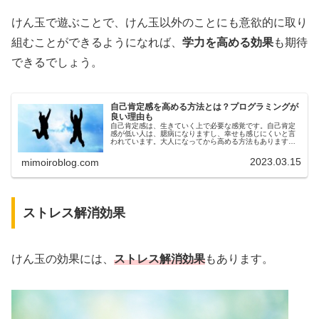
けん玉で遊ぶことで、けん玉以外のことにも意欲的に取り
組むことができるようになれば、
学力を高める効果
も期待
できるでしょう。
自己肯定感を高める方法とは？プログラミングが
良い理由も
自己肯定感は、生きていく上で必要な感覚です。自己肯定
感が低い人は、臆病になりますし、幸せも感じにくいと言
われています。大人になってから高める方法もあります
が、子どものうちから身につけることができれば、人間関
係や学習面、普段の生活においても役…
2023.03.15
mimoiroblog.com
ストレス解消効果
けん玉の効果には、
ストレス解消効果
もあります。