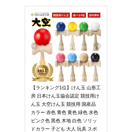
【ランキング1位】けん玉 山形工
房 日本けん玉協会認定 競技用け
ん玉 大空けん玉 競技用 国産品 
カラー 赤色 青色 黄色 緑色 水色 
ピンク色 黒色 木地 白色 ソリッ
ドカラー 子ども 大人 玩具 スポ