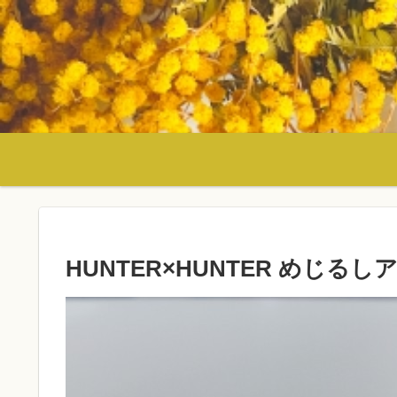
HUNTER×HUNTER めじる