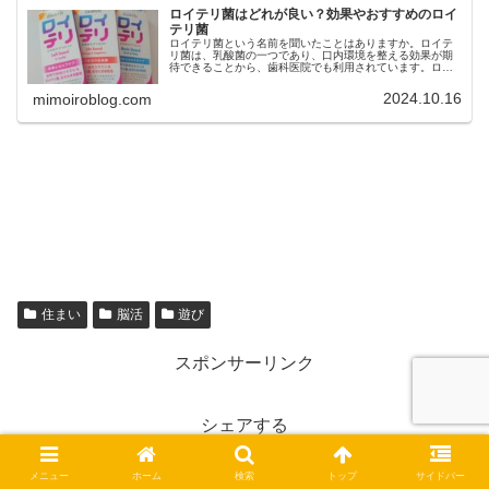
ロイテリ菌はどれが良い？効果やおすすめのロイ
テリ菌
ロイテリ菌という名前を聞いたことはありますか。ロイテ
リ菌は、乳酸菌の一つであり、口内環境を整える効果が期
待できることから、歯科医院でも利用されています。ロイ
テリ菌は、口臭予防や歯周病ケア、虫歯菌の減少などの効
果も期待できますが、市販されてい...
2024.10.16
mimoiroblog.com
住まい
脳活
遊び
スポンサーリンク
シェアする
X
Facebook
はてブ
メニュー
ホーム
検索
トップ
サイドバー