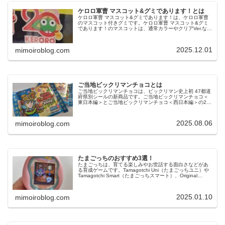
ケロロ軍曹 マスコット&グミであります！とは
ケロロ軍曹 マスコット&グミであります！は、ケロロ軍曹
のマスコット付きグミです。ケロロ軍曹 マスコット&グミ
であります！のマスコットは、通常カラーやクリアVer.など
全10種のラインナップです。今回は、ケロロ軍曹 マスコッ
ト&グミであります...
2025.12.01
mimoiroblog.com
ご当地ビックリマンチョコとは
ご当地ビックリマンチョコは、ビックリマン史上初 47都道
府県別シールの新商品です。ご当地ビックリマンチョコ＜
東日本編＞とご当地ビックリマンチョコ＜西日本編＞の2品
が2025年9月2日に同時発売します。今回は、ご当地ビック
リマンチョコの魅力や...
2025.08.06
mimoiroblog.com
たまごっちのおすすめ3選！
たまごっちは、育てる楽しみやお世話する面白さなどがあ
る育成ゲームです。Tamagotchi Uni（たまごっちユニ）や
Tamagotchi Smart（たまごっちスマート）、Original
Tamagotchi（オリジナルたまごっち）な...
2025.01.10
mimoiroblog.com