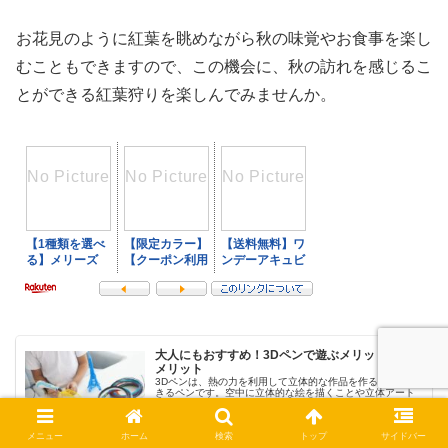
お花見のように紅葉を眺めながら秋の味覚やお食事を楽し
むこともできますので、この機会に、秋の訪れを感じるこ
とができる紅葉狩りを楽しんでみませんか。
大人にもおすすめ！3Dペンで遊ぶメリット、デ
メリット
3Dペンは、熱の力を利用して立体的な作品を作ることがで
きるペンです。空中に立体的な絵を描くことや立体アート
などを制作でき、様々なメリットもありますから、3Dペン
で遊ぶことは、子どもだけではなく、大人にもおすすめで
す。今回は、おとなにもおすす...
2025.02.26
mimoiroblog.com
メニュー
ホーム
検索
トップ
サイドバー