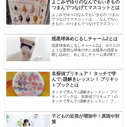
よこみぞゆりのなんでもいきもの
つまんでつなげてマスコットとは
よこみぞゆりのなんでもいきもの つまん
でつなげてマスコットは、「なんでもい
きもの」のつまんでつなげてマスコット
です。よこみぞゆりのなんでもいきもの
つまんでつなげてマスコットは、全12種
のラインナップで、ボールチェーンver.と
惑星球体めじるしチャーム2とは
カニカンve...
惑星球体めじるしチャーム2は、ガラスの
ような透明な球体の中に太陽系の惑星を
閉じ込めた、めじるしチャーム第2弾で
す。惑星球体めじるしチャーム2は、リン
グパーツで、全6種のラインナップです。
今回は、惑星球体めじるしチャーム2の楽
しみ方や購入方法...
名探偵プリキュア！ タッチで学
んで♪謎解きレッスン！ プリキッ
トブックとは
タッチで学んで♪謎解きレッスン！ プリ
キットブックは、名探偵プリキュア！の
タッチで学んで♪謎解きレッスン！ プリ
キットブックです。タッチで学んで♪謎解
きレッスン！ プリキットブックは、名探
偵プリキュアが使用する、全14ページの
子どもの近視が増加中！原因や対
本とタッチペン...
策