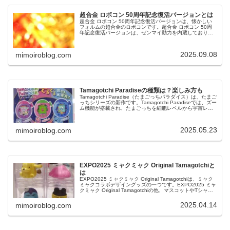
超合金 ロボコン 50周年記念復活バージョンとは
超合金 ロボコン 50周年記念復活バージョンは、懐かしい
フォルムの超合金のロボコンです。超合金 ロボコン 50周
年記念復活バージョンは、ゼンマイ動力を内蔵しており、
愉快にのんびり走ります。今回は、超合金 ロボコン 50周
年記念復活バージョン...
2025.09.08
mimoiroblog.com
Tamagotchi Paradiseの種類は？楽しみ方も
Tamagotchi Paradise（たまごっちパラダイス）は、たまご
っちシリーズの新作です。Tamagotchi Paradiseでは、ズー
ム機能が搭載され、たまごっちを細胞レベルから宇宙レベ
ルまでお世話して楽しむことができるという特徴...
2025.05.23
mimoiroblog.com
EXPO2025 ミャクミャク Original Tamagotchiと
は
EXPO2025 ミャクミャク Original Tamagotchiは、ミャク
ミャクコラボデザイングッズの一つです。EXPO2025 ミャ
クミャク Original Tamagotchiの他、マスコットやTシャツ
など、今回だけの特別デザイ...
2025.04.14
mimoiroblog.com