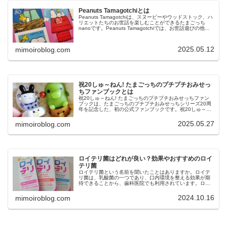
Peanuts Tamagotchiとは
Peanuts Tamagotchiは、スヌーピーやウッドストック、ハ
リエットたちのお世話を楽しむことができるたまごっち
nanoです。Peanuts Tamagotchiでは、お世話遊びの他
に、ミニゲームやイベントも楽しめます。今回は、Pe...
2025.05.12
mimoiroblog.com
祝20しゅ～ねん! たまごっちのプチプチおみせっ
ちファンブックとは
祝20しゅ～ねん! たまごっちのプチプチおみせっちファン
ブックは、たまごっちのプチプチおみせっちシリーズ20周
年を記念した、初の公式ファンブックです。祝20しゅ～ね
ん! たまごっちのプチプチおみせっちファンブックでは、シ
リーズ最新作「たまご...
2025.05.27
mimoiroblog.com
ロイテリ菌はどれが良い？効果やおすすめのロイ
テリ菌
ロイテリ菌という名前を聞いたことはありますか。ロイテ
リ菌は、乳酸菌の一つであり、口内環境を整える効果が期
待できることから、歯科医院でも利用されています。ロイ
テリ菌は、口臭予防や歯周病ケア、虫歯菌の減少などの効
果も期待できますが、市販されてい...
2024.10.16
mimoiroblog.com