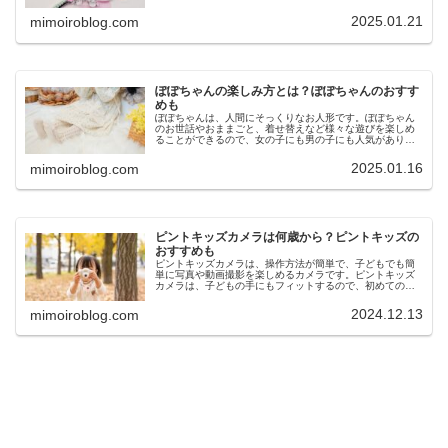
びを搭載しており、ゲームだけではなく、学習アプリも収
録しています。めざせ！あこが...
2025.01.21
mimoiroblog.com
ぽぽちゃんの楽しみ方とは？ぽぽちゃんのおすす
めも
ぽぽちゃんは、人間にそっくりなお人形です。ぽぽちゃん
のお世話やおままごと、着せ替えなど様々な遊びを楽しめ
ることができるので、女の子にも男の子にも人気がありま
す。今回は、ぽぽちゃんの楽しみ方やおすすめのぽぽちゃ
んをご紹介します。ぽぽちゃんとは...
2025.01.16
mimoiroblog.com
ピントキッズカメラは何歳から？ピントキッズの
おすすめも
ピントキッズカメラは、操作方法が簡単で、子どもでも簡
単に写真や動画撮影を楽しめるカメラです。ピントキッズ
カメラは、子どもの手にもフィットするので、初めてのキ
ッズカメラにもおすすめです。今回は、ピントキッズカメ
ラは何歳から使えるのか、キッズカ...
2024.12.13
mimoiroblog.com