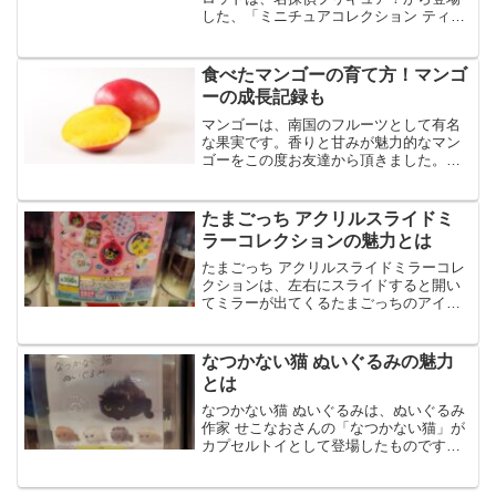
した、「ミニチュアコレクション ティア
アルカナロッド」です。ミニチュアコレ
クション ティアアルカナロッドは、ライ
ンストーンを使用したアクセサリーアイ
食べたマンゴーの育て方！マンゴ
テムです。今回は、...
ーの成長記録も
マンゴーは、南国のフルーツとして有名
な果実です。香りと甘みが魅力的なマン
ゴーをこの度お友達から頂きました。も
ともとマンゴーが好きなのですが、この
度のマンゴーのあまりの美味しさに感激
し、育ててみようと思いました。今回
たまごっち アクリルスライドミ
は、食べたマンゴーの育て方...
ラーコレクションの魅力とは
たまごっち アクリルスライドミラーコレ
クションは、左右にスライドすると開い
てミラーが出てくるたまごっちのアイテ
ムです。たまごっち アクリルスライドミ
ラーコレクションは、キラキラのラメ入
りデザインに可愛いたまごっちたちが描
なつかない猫 ぬいぐるみの魅力
かれており、持ち運び...
とは
なつかない猫 ぬいぐるみは、ぬいぐるみ
作家 せこなおさんの「なつかない猫」が
カプセルトイとして登場したものです。
なつかない猫 ぬいぐるみは、毛を立たせ
ると気高さがアップし、ボールチェーン