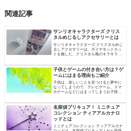
関連記事
サンリオキャラクターズ クリス
タルめじるしアクセサリーとは
サンリオキャラクターズ クリスタルめじ
るしアクセサリーは、ダイヤモンドカッ
トを施した、クリスタル風のキラキラデ
ザインのめじるしアクセサリーです。サ
ンリオキャラクターズ クリスタルめじる
しアクセサリーは、傘の取っ手やペット
子供とゲームの付き合い方は？ゲ
ボトルにつけて楽しめ...
ームにはまる理由もご紹介
子供は、楽しいことを見つけると夢中に
なってしまうので、テレビゲーム、スマ
ホゲームなどにはまってしまうお子様は
多いようです。ゲームにはまるのは子供
だけではなく、大人にもあることです
が、子供のうちからゲームと上手に付き
名探偵プリキュア！ ミニチュア
合うことができれば、勉強に...
コレクション ティアアルカナロ
ッドとは
ミニチュアコレクション ティアアルカナ
ロッドは、名探偵プリキュア！から登場