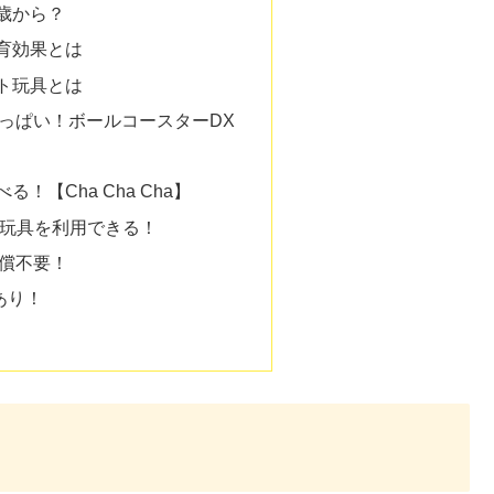
歳から？
育効果とは
ト玩具とは
っぱい！ボールコースターDX
！【Cha Cha Cha】
分の玩具を利用できる！
償不要！
あり！