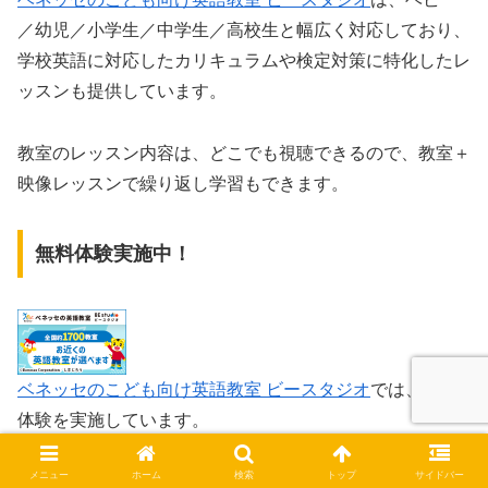
／幼児／小学生／中学生／高校生と幅広く対応しており、
学校英語に対応したカリキュラムや検定対策に特化したレ
ッスンも提供しています。
教室のレッスン内容は、どこでも視聴できるので、教室＋
映像レッスンで繰り返し学習もできます。
無料体験実施中！
ベネッセのこども向け英語教室 ビースタジオ
では、無料
体験を実施しています。
メニュー
ホーム
検索
トップ
サイドバー
イード・アワード最優秀賞、オリコン顧客満足度ランキン