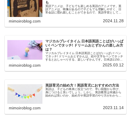
も
英語アニメは、子どもでも楽しめる英語のアニメです。英
語アニメは、映像があるので子どもでも理解しやすく、日
常会話に慣れ親しむことができるので、英語学習としても
おすすめです。今回は、子どもにおすすめの英語アニメや
英語アニメの効果などについてご紹…
2024.11.28
mimoiroblog.com
マジカルプレイタイム 日本語英語ことばがいっぱ
い! ペンでタッチ! ドリームおとずかんの楽しみ方
は？
マジカルプレイタイム 日本語英語ことばがいっぱい! ペン
でタッチ! ドリームおとずかんは、絵や文字をペンでタッチ
するとおしゃべりする、楽しいずかんです。日本語1150種
類以上、英語1000種類以上、キャラクターボイス、楽しい
2025.03.12
mimoiroblog.com
音やメロディもあ…
英語育児の始め方！英語育児におすすめの方法
英語は、子どもの将来に役立つので、早い段階から学び、
身につけると良いでしょう。しかし、英語教育は何歳から
始めれば良いのか、始め方や英語学習のやり方がわからな
いという保護者様は多いようです。今回は、英語育児の始
め方や英語育児におすすめの方法、…
2023.11.14
mimoiroblog.com