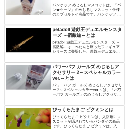
パンケッツ めじるしマスコットは、「パ
ン★ケッツ」のめじるしマスコット仕様
のカプセルトイ商品です。パンケッツ め
じるしマスコットは、全種めじるしパー
ツ付きで、全6種のラインナップです。今
回は、パンケッツ めじるしマスコットの
petadoll 遊戯王デュエルモンスタ
特徴や購入方法な...
ーズ ～宿敵編～とは
petadoll 遊戯王デュエルモンスターズ ～
宿敵編～は、ぺたんと座ったフィギュア
シリーズに登場した、遊戯王デュエルモ
ンスターズ ～宿敵編～です。petadoll 遊
戯王デュエルモンスターズ ～宿敵編～
は、海馬瀬人やラーの翼神竜など全6種...
パワーパフ ガールズ めじるしア
クセサリー 2～スペシャルカラー
ver.～とは
パワーパフ ガールズ めじるしアクセサリ
ー 2～スペシャルカラーver.～は、「パワ
ーパフ ガールズ」のめじるしアクセサリ
ー第2弾のスペシャルバージョンです。パ
ワーパフ ガールズ めじるしアクセサリー
2～スペシャルカラーver.～では、シ...
びっくらたまご ピクミンとは
びっくらたまご ピクミンは、入浴剤にマ
スコットが隠されているバンダイの商品
です。びっくらたまご ピクミンは、入浴