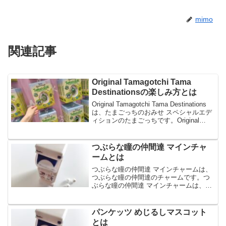
mimo
関連記事
Original Tamagotchi Tama
Destinationsの楽しみ方とは
Original Tamagotchi Tama Destinations
は、たまごっちのおみせ スペシャルエデ
ィションのたまごっちです。Original
Tamagotchi Tama Destinationsは、日本
各地の食と文化がテー...
つぶらな瞳の仲間達 マインチャ
ームとは
つぶらな瞳の仲間達 マインチャームは、
つぶらな瞳の仲間達のチャームです。つ
ぶらな瞳の仲間達 マインチャームは、使
い方いろいろのチャームで、全6種のライ
ンナップです。今回は、つぶらな瞳の仲
間達 マインチャームの魅力や購入方法な
パンケッツ めじるしマスコット
どについてご紹介...
とは