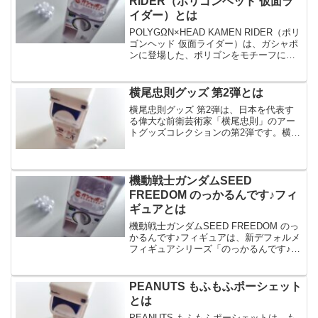
RIDER（ポリゴンヘッド 仮面ラ
イダー）とは
POLYGΩN×HEAD KAMEN RIDER（ポリ
ゴンヘッド 仮面ライダー）は、ガシャポ
ンに登場した、ポリゴンをモチーフにし
たオリジナルデザインのフォーマットフ
ィギュア POLYGΩN×HEAD（ポリゴンヘ
ッド）です。POLYGΩN×H...
横尾忠則グッズ 第2弾とは
横尾忠則グッズ 第2弾は、日本を代表す
る偉大な前衛芸術家「横尾忠則」のアー
トグッズコレクションの第2弾です。横尾
忠則グッズ 第2弾は、日本のアートと身
近に触れ合う事ができる 身に着けやすい
グッズで、全6種のラインナップです。今
回は、横尾忠則...
機動戦士ガンダムSEED
FREEDOM のっかるんです♪フィ
ギュアとは
機動戦士ガンダムSEED FREEDOM のっ
かるんです♪フィギュアは、新デフォルメ
フィギュアシリーズ「のっかるんです♪」
シリーズ第2弾として登場した、「機動戦
士ガンダム SEED FREEDOM」のキャラ
クター達です。機動戦士ガンダムSE...
PEANUTS もふもふポーシェット
とは
PEANUTS もふもふポーシェットは、も