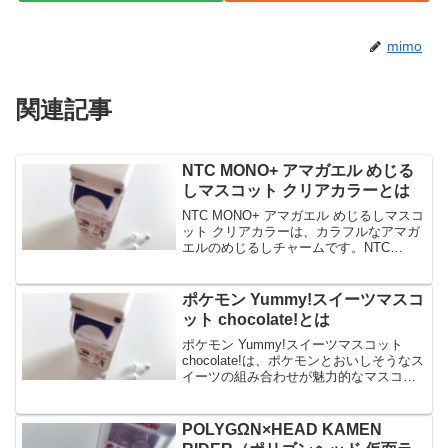
mimo
関連記事
NTC MONO+ アマガエル めじる
しマスコット クリアカラーとは
NTC MONO+ アマガエル めじるしマスコ
ット クリアカラーは、カラフルなアマガ
エルのめじるしチャームです。NTC
MONO+ アマガエル めじるしマスコット
クリアカラーは、傘に似合うカラフルな
アマガエルで、全部で8種類あります。今
ポケモン Yummy!スイーツマスコ
回...
ット chocolate!とは
ポケモン Yummy!スイーツマスコット
chocolate!は、ポケモンとおいしそうなス
イーツの組み合わせが魅力的なマスコッ
トシリーズのチョコレートテーマのカプ
セルトイです。ポケモン Yummy!スイー
ツマスコット chocolate!は...
POLYGΩN×HEAD KAMEN