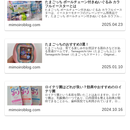
たまごっち ボールチェーン付きぬいぐるみ カラ
フルイースターとは
たまごっち ボールチェーン付きぬいぐるみ カラフルイース
ターは、イースターモチーフのクレーンゲーム用景品で
す。たまごっち ボールチェーン付きぬいぐるみ カラフルイ
ースターは、2025年４月18日に発売されました。今回は、
たまごっち ボールチ...
2025.04.23
mimoiroblog.com
たまごっちのおすすめ3選！
たまごっちは、育てる楽しみやお世話する面白さなどがあ
る育成ゲームです。Tamagotchi Uni（たまごっちユニ）や
Tamagotchi Smart（たまごっちスマート）、Original
Tamagotchi（オリジナルたまごっち）な...
2025.01.10
mimoiroblog.com
ロイテリ菌はどれが良い？効果やおすすめのロイ
テリ菌
ロイテリ菌という名前を聞いたことはありますか。ロイテ
リ菌は、乳酸菌の一つであり、口内環境を整える効果が期
待できることから、歯科医院でも利用されています。ロイ
テリ菌は、口臭予防や歯周病ケア、虫歯菌の減少などの効
果も期待できますが、市販されてい...
2024.10.16
mimoiroblog.com