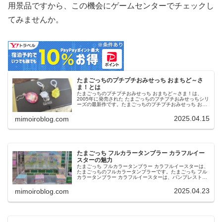
用景品ですから、この機会にゲームセンターでチェックし
てみませんか。
たまごっちのプチプチおみせっち おまちど～さ
ま！とは
たまごっちのプチプチおみせっち おまちど～さま！は、
2005年に発売された たまごっちのプチプチおみせっちシリ
ーズの最新作です。たまごっちのプチプチおみせっち おま
ちど～さま！は、2025年6月Nintendo Switchに登場しま
す。今...
2025.04.15
mimoiroblog.com
たまごっち フルカラータンブラー カラフルイー
スターの魅力
たまごっち フルカラータンブラー カラフルイースターは、
たまごっちのフルカラータンブラーです。たまごっち フル
カラータンブラー カラフルイースターは、バンプレスト限
定描きおろしイラストを使用したタンブラーです。今回
は、たまごっち フルカラー...
2025.04.23
mimoiroblog.com