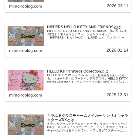
キャンディ Vol.3は、キラキラオーロラ仕様のサンリオキャ
ラクター...
2026.03.11
mimoiroblog.com
HIPPERS HELLO KITTY AND FRIENDSとは
HIPPERS HELLO KITTY AND FRIENDSは、身の回りのも
のに貼り付けられるデコレーションフィギュア
「HIPPERS（ヒッパーズ）」に登場した、サンリオキャラ
クターズです。HIPPERS HELLO KITTY AND ...
2026.01.14
mimoiroblog.com
HELLO KITTY Words Collectionとは
HELLO KITTY Words Collectionは、お部屋をかわいく彩
る、ハローキティのワードインテリアです。HELLO KITTY
Words Collectionは、ハローキティの魅力がギュッと詰まっ
たワードインテリアで、全6種...
2025.12.31
mimoiroblog.com
キラふるグラスチャームメイカー サンリオキャラ
クターズDXとは
キラふるグラスチャームメイカー サンリオキャラクターズ
DXは、キラキラインクでデコって、サンリオのオリジナル
チャームが作れるキットです。キラふるグラスチャームメ
イカー サンリオキャラクターズDXは、色を塗って、乾かし