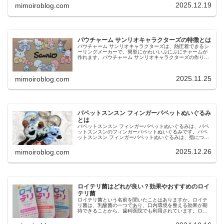
てオリジナルチャームやジ...
2025.12.19
mimoiroblog.com
パウチャーム サンリオキャラクターズの特徴とは
パウチャーム サンリオキャラクターズは、熱圧着できるシ
ーリングメーカーで、簡単にかわいいぷにぷにチャームが
作れます。パウチャーム サンリオキャラクターズの作り方
は、シートにトッピングパーツを入れて、シーリングメー
カーでパウチするだけで、アレ...
2025.11.25
mimoiroblog.com
パペットスンスン フィンガーパペットぬいぐるみ
とは
パペットスンスン フィンガーパペットぬいぐるみは、パペ
ットスンスンのフィンガーパペットぬいぐるみです。パペ
ットスンスン フィンガーパペットぬいぐるみは、指につけ
て遊べるぬいぐるみで、全4種のラインナップです。今回
は、パペットスンスン フィン...
2025.12.26
mimoiroblog.com
ロイテリ菌はどれが良い？効果やおすすめのロイ
テリ菌
ロイテリ菌という名前を聞いたことはありますか。ロイテ
リ菌は、乳酸菌の一つであり、口内環境を整える効果が期
待できることから、歯科医院でも利用されています。ロイ
テリ菌は、口臭予防や歯周病ケア、虫歯菌の減少などの効
果も期待できますが、市販されてい...