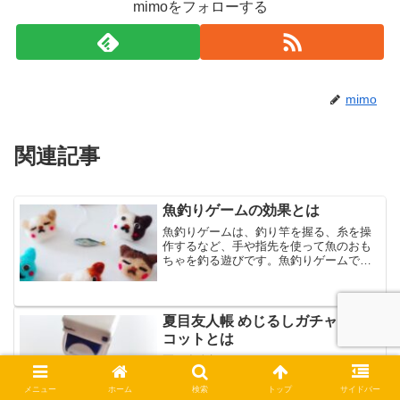
mimoをフォローする
mimo
関連記事
魚釣りゲームの効果とは
魚釣りゲームは、釣り竿を握る、糸を操
作するなど、手や指先を使って魚のおも
ちゃを釣る遊びです。魚釣りゲームで
は、指先の器用さや集中力などが必要で
すが、釣り上げた時には達成感を味わう
こともできます。しかし、魚釣りゲーム
は、達成感があり、楽しいだ...
夏目友人帳 めじるしガチャマス
コットとは
夏目友人帳 めじるしガチャマスコット
は、めじるしガチャマスコットシリーズ
に登場した、アニメ「夏目友人帳」のニ
メニュー
ホーム
検索
トップ
サイドバー