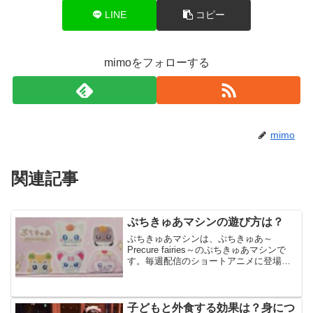
LINE
コピー
mimoをフォローする
mimo
関連記事
ぷちきゅあマシンの遊び方は？
ぷちきゅあマシンは、ぷちきゅあ～
Precure fairies～のぷちきゅあマシンで
す。毎週配信のショートアニメに登場す
るキーアイテム ぷちきゅあマシンを商品
化したもので、ガシャポンあそびを楽し
むことができます。今回は、ぷちきゅあ
マシンの遊...
子どもと外食する効果は？身につ