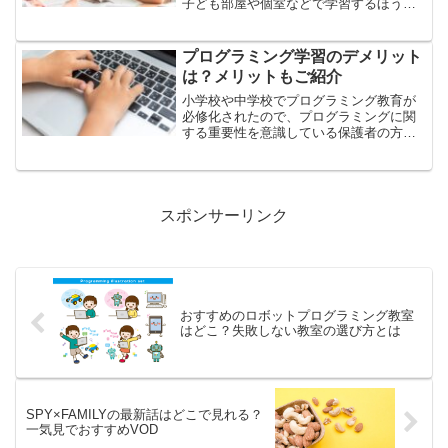
子ども部屋や個室などで学習するほうが
良いと思われるかもしれませんが、リビ
ング学習には、様々な効果やメリットが
あります。今回は、リビング学習の効果
プログラミング学習のデメリット
やメリット、デメリットに...
は？メリットもご紹介
小学校や中学校でプログラミング教育が
必修化されたので、プログラミングに関
する重要性を意識している保護者の方は
多いでしょう。しかし、プログラミング
学習にはデメリットがあることはご存じ
でしょうか。今回は、プログラミング学
習のデメリットやメリット...
スポンサーリンク
おすすめのロボットプログラミング教室
はどこ？失敗しない教室の選び方とは
SPY×FAMILYの最新話はどこで見れる？
一気見でおすすめVOD