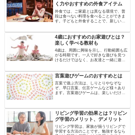
く力やおすすめの外食アイテム
外食では、ご家庭とは異なる環境で、普
段は食べない料理を食べることができま
す。子どもと外食することで、新しい体
験や発見ができますし、環境や味付けが
変わることで、子どもの苦手な食材が克
服できることもあります。今回は、子ど
4歳におすすめのお家遊びとは？
もと外食する効果や身につ...
楽しく学べる教材も
4歳は、周囲に興味を示し、行動範囲も広
がる時期です。一人で好きな遊びを見つ
けるだけではなく、お友達と一緒に遊ぶ
こともできるようになるので、遊びの中
で社会性を身につけることもできます。
また、４歳は、手先が器用になる時期で
言葉遊びゲームのおすすめとは
もありますから、ご家庭...
言葉で遊ぶ方法は、しりとりやなぞな
ぞ、早口言葉、伝言ゲームなど様々あり
ます。言葉遊びゲームは、楽しいだけで
はありません。子どもも大人も楽しめる
言葉遊びゲームは、子どもの語彙力や思
考力アップ、大人の脳活・脳トレにもな
るのでおすすめです。今回は...
リビング学習の効果とは？リビン
グ学習のメリット、デメリット
リビング学習は、家族が揃うリビングで
学習する方法のことです。勉強するなら