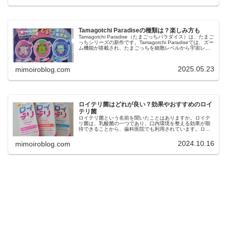
Tamagotchi Paradiseの種類は？楽しみ方も
Tamagotchi Paradise（たまごっちパラダイス）は、たまご
っちシリーズの新作です。Tamagotchi Paradiseでは、ズー
ム機能が搭載され、たまごっちを細胞レベルから宇宙レベ
ルまでお世話して楽しむことができるという特徴...
2025.05.23
mimoiroblog.com
ロイテリ菌はどれが良い？効果やおすすめのロイ
テリ菌
ロイテリ菌という名前を聞いたことはありますか。ロイテ
リ菌は、乳酸菌の一つであり、口内環境を整える効果が期
待できることから、歯科医院でも利用されています。ロイ
テリ菌は、口臭予防や歯周病ケア、虫歯菌の減少などの効
果も期待できますが、市販されてい...
2024.10.16
mimoiroblog.com