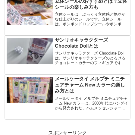
立体シールのおすすめとは？立体
は、おしゃ...
シールの楽しみ方も
立体シールは、ぷっくり立体感と艶やか
な仕上がりのシールです。立体シール
は、ボンボンドロップシールやボンボン
シール、おしりシールなど、様々な種類
があり、シール交換やシールコレクショ
ンにおすすめです。今回は、立体シール
サンリオキャラクターズ
の楽しみ方やおすすめなどに...
Chocolate Dollとは
サンリオキャラクターズ Chocolate Doll
は、サンリオキャラクターズのとろける
チョコレートカラーのフィギュアです。
サンリオキャラクターズ Chocolate Doll
は、いつもより少し落ち着いた甘い色味
で、全5種のラインナップです...
メールケータイ メルプチ ミニチ
ュアチャーム New カラーの楽し
み方とは
メールケータイ メルプチ ミニチュアチャ
ーム New カラーは、2000年代にバンダイ
から発売された、ハムメッセンジャー メ
ールケータイ メルプチがミニチュアにな
って登場した携帯電話型のチャームで
す。メールケータイ メルプチ ミニチュア
チャ...
スポンサーリンク