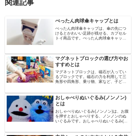
関連記事
ぺったん肉球傘キャップとは
ぺったん肉球傘キャップは、傘の先につ
けるとかわいい足跡が残せる、カプセル
トイ商品です。ぺったん肉球傘キャップ
は、肉球が濡れた状態で乾いたアスファ
ルトなどにぺったんして猫の足跡をつけ
て楽しめる、全4種のラインナップです。
今回は、ぺったん肉球傘...
マグネットブロックの選び方やお
すすめとは
マグネットブロックは、磁石が入ってい
るブロックです。磁石の力を利用して三
角形や四角形、乗り物、家など、子ども
の想像力・創造力次第で、様々な作品を
作ることができます。今回は、マグネッ
トブロックの選び方やおすすめのマグネ
おしゃべりぬいぐるみ(ノンノン)
ットブロック、マグネット...
とは
おしゃべりぬいぐるみ(ノンノン)は、お腹
を押すとおしゃべりする、ノンノンのぬ
いぐるみです。おしゃべりぬいぐるみ(ノ
ンノン)は、「SOCCA」や「NDABA」な
ど全10種の音声が入っていて、ノンノン
の声が楽しめるぬいぐるみです。今回