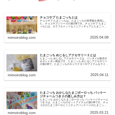
チョコサプ たまごっちとは
チョコサプ たまごっちは、たまごっちの世界観を再現し
た、チョコサプシリーズの第3弾です。チョコサプ たまご
っちには、カラフルドットなミニフィギュアとたまごっち
にそっくりな台座のおまけが入っています。今回は、チョ
コサプ たまごっちの楽しみ方や...
2025.04.08
mimoiroblog.com
たまごっち めじるしアクセサリー２とは
たまごっち めじるしアクセサリー２は、バンダイが販売す
るガシャポン商品です。たまごっち めじるしアクセサリー
の第2弾で、たまごっちのキャラクターやアイテムをライン
ナップしています。今回は、たまごっち めじるしアクセサ
リー２の魅力についてご紹...
2025.04.11
mimoiroblog.com
たまごっち おかしなたまごボーロっち パッケー
ジチャームつき２の楽しみ方は？
たまごっち おかしなたまごボーロっち パッケージチャーム
つき２は、たまごっちのセットアイテムの第2弾です。チョ
コがけたまごボーロとミニチュアパッケージのたまごっち
のチャームのセットで、懐かしの初代から最新のたまごっ
ちまで楽しむことができます...
2025.03.21
mimoiroblog.com