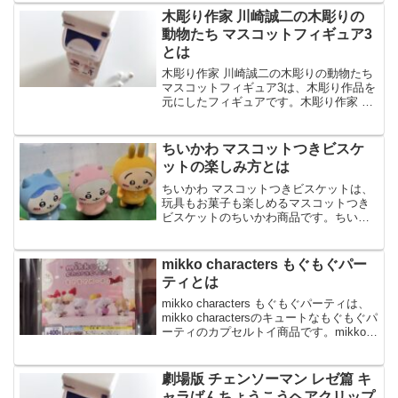
ムは、星型プレートつきで、全7種のライ
木彫り作家 川崎誠二の木彫りの
ンナップです。今回...
動物たち マスコットフィギュア3
とは
木彫り作家 川崎誠二の木彫りの動物たち
マスコットフィギュア3は、木彫り作品を
元にしたフィギュアです。木彫り作家 川
崎誠二の木彫りの動物たち マスコットフ
ィギュア3は、じんべえざめやらっこなど
全6種のラインナップです。今回は、木彫
ちいかわ マスコットつきビスケ
り作家 川...
ットの楽しみ方とは
ちいかわ マスコットつきビスケットは、
玩具もお菓子も楽しめるマスコットつき
ビスケットのちいかわ商品です。ちいか
わ マスコットつきビスケットのマスコッ
トは、全8種のラインナップで、どのキャ
ラクターが出るかは開けてからのお楽し
mikko characters もぐもぐパー
みです。今回は、ち...
ティとは
mikko characters もぐもぐパーティは、
mikko charactersのキュートなもぐもぐパ
ーティのカプセルトイ商品です。mikko
characters もぐもぐパーティは、並べて
かわいい全4種のラインナップです。今回
は、...
劇場版 チェンソーマン レゼ篇 キ
ャラばんちょうこうヘアクリップ