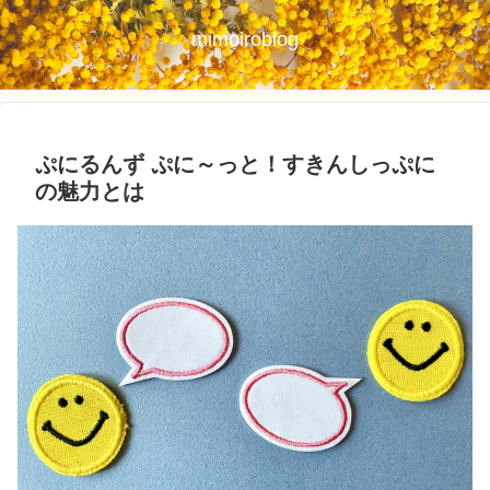
mimoiroblog
ぷにるんず ぷに～っと！すきんしっぷに
の魅力とは