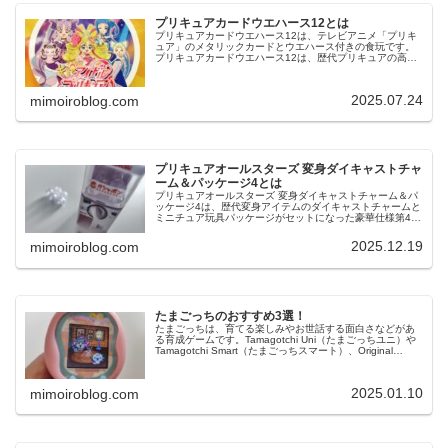
プリキュアカードウエハース12とは
プリキュアカードウエハース12は、テレビアニメ「プリキ
ュア」のメタリックカードとウエハース付きの食玩です。
プリキュアカードウエハース12は、歴代プリキュアの高級
感あるメタリックプラカードを収録しており、全27種のラ
インナップです。今回は、プ...
2025.07.24
mimoiroblog.com
プリキュアオールスターズ 変身ダイキャストチャ
ーム＆パッケージ4とは
プリキュアオールスターズ 変身ダイキャストチャーム＆パ
ッケージ4は、歴代変身アイテムのダイキャストチャームと
ミニチュア玩具パッケージがセットになった豪華仕様第4弾
です。プリキュアオールスターズ 変身ダイキャストチャー
ム＆パッケージ4は、ボー...
2025.12.19
mimoiroblog.com
たまごっちのおすすめ3選！
たまごっちは、育てる楽しみやお世話する面白さなどがあ
る育成ゲームです。Tamagotchi Uni（たまごっちユニ）や
Tamagotchi Smart（たまごっちスマート）、Original
Tamagotchi（オリジナルたまごっち）な...
2025.01.10
mimoiroblog.com