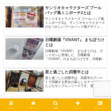
サンリオキャラクターズ プール
バッグ風ミニポーチ2とは
サンリオキャラクターズ プールバッグ風
ミニポーチ2は、サンリオキャラクターズ
のなつかしいプールバッグ風デザインの
ビニールポーチの第二弾です。サンリオ
キャラクターズ プールバッグ風ミニポー
チ2は、全5種のラインナップで、全国の
日曜劇場『VIVANT』 まちぼうけ
ガシャポンやガチ...
とは
日曜劇場『VIVANT』 まちぼうけは、ガ
シャポンに登場した、日曜劇場
『VIVANT』のまちぼうけです。日曜劇場
『VIVANT』 まちぼうけは、乃木 憂助、
柚木 薫など全6種のラインナップです。
今回は、日曜劇場『VIVANT』 まちぼう
君と過ごした四畳半とは
けの...
君と過ごした四畳半は、四畳半のアパー
トで同棲する男女の暮らしをテーマにし
たぷちサンプルシリーズです。君と過ご
した四畳半は、割れた写真たてや崩れた
ケーキなど、ユニークな造形のフィギュ
アで、全8種のラインナップです。今回
は、君と過ごした四畳半の...
もちもちマスコット ハイキュー!!
vol.8とは
メニュー
ホーム
検索
トップ
サイドバー