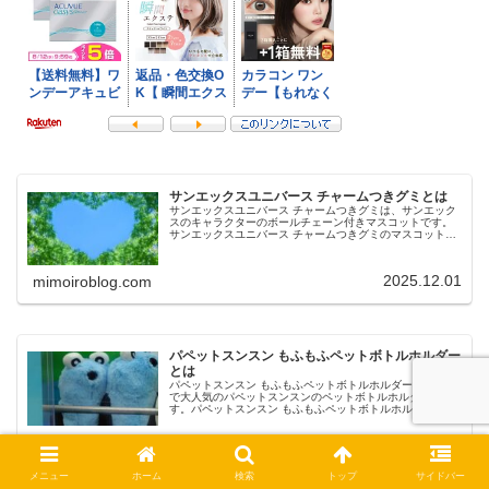
サンエックスユニバース チャームつきグミとは
サンエックスユニバース チャームつきグミは、サンエック
スのキャラクターのボールチェーン付きマスコットです。
サンエックスユニバース チャームつきグミのマスコットの
ラインナップは全10種で、カラフルボールチェーンが付い
ているので、持ち歩くことも...
2025.12.01
mimoiroblog.com
パペットスンスン もふもふペットボトルホルダー
とは
パペットスンスン もふもふペットボトルホルダーは、SNS
で大人気のパペットスンスンのペットボトルホルダーで
す。パペットスンスン もふもふペットボトルホルダーは、
肩紐調整が可能で、500mlから600mlまでのペットボトルを
収納できます。今回...
2025.07.21
mimoiroblog.com
メニュー
ホーム
検索
トップ
サイドバー