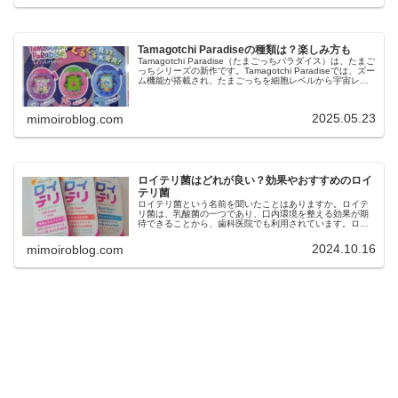
Tamagotchi Paradiseの種類は？楽しみ方も
Tamagotchi Paradise（たまごっちパラダイス）は、たまご
っちシリーズの新作です。Tamagotchi Paradiseでは、ズー
ム機能が搭載され、たまごっちを細胞レベルから宇宙レベ
ルまでお世話して楽しむことができるという特徴...
2025.05.23
mimoiroblog.com
ロイテリ菌はどれが良い？効果やおすすめのロイ
テリ菌
ロイテリ菌という名前を聞いたことはありますか。ロイテ
リ菌は、乳酸菌の一つであり、口内環境を整える効果が期
待できることから、歯科医院でも利用されています。ロイ
テリ菌は、口臭予防や歯周病ケア、虫歯菌の減少などの効
果も期待できますが、市販されてい...
2024.10.16
mimoiroblog.com