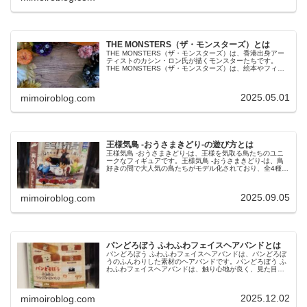
THE MONSTERS（ザ・モンスターズ）とは
THE MONSTERS（ザ・モンスターズ）は、香港出身アー
ティストのカシン・ロン氏が描くモンスターたちです。
THE MONSTERS（ザ・モンスターズ）は、絵本やフィギ
ュア、ぬいぐるみなどのシリーズがあります。今回は、
THE MONSTE...
2025.05.01
mimoiroblog.com
王様気鳥 -おうさまきどり-の遊び方とは
王様気鳥 -おうさまきどり-は、王様を気取る鳥たちのユニ
ークなフィギュアです。王様気鳥 -おうさまきどり-は、鳥
好きの間で大人気の鳥たちがモデル化されており、全4種の
ラインナップです。今回は、王様気鳥 -おうさまきどり-の
特徴や遊び方、購入...
2025.09.05
mimoiroblog.com
パンどろぼう ふわふわフェイスヘアバンドとは
パンどろぼう ふわふわフェイスヘアバンドは、パンどろぼ
うのふんわりした素材のヘアバンドです。パンどろぼう ふ
わふわフェイスヘアバンドは、触り心地が良く、見た目も
可愛いヘアバンドで、全5種のラインナップです。今回は、
パンどろぼう ふわふわフェ...
2025.12.02
mimoiroblog.com