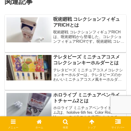
関連記事
呪術廻戦 コレクションフィギュ
アRICHとは
呪術廻戦 コレクションフィギュアRICH
は、呪術廻戦から登場した、コレクショ
ンフィギュアRICHです。呪術廻戦 コレク
ションフィギュアRICHは、虎杖 悠仁や伏
黒 恵など全5種のラインナップです。今
回は、呪術廻戦 コレクションフィギュア
テレタビーズ ミニチュアコスメ
RI...
コレクションキーホルダーとは
テレタビーズ ミニチュアコスメコレクシ
ョンキーホルダーは、テレタビーズのか
わいいミニチュアコスメ風キーホルダー
です。テレタビーズ ミニチュアコスメコ
レクションキーホルダーは、全種ボール
チェーン付きのコスメ系カプセルトイ
ホロライブ ミニチュアペンライ
で、全5種のラインナッ...
トチャーム2とは
ホロライブ ミニチュアペンライトチャー
ム2は、hololive 6th fes. Color Rise
Harmonyのイラストを使用したミニチュ
アペンライトです。ホロライブ ミニチュ
アペンライトチャーム2は、hololive 6th
メニュー
ホーム
検索
トップ
サイドバー