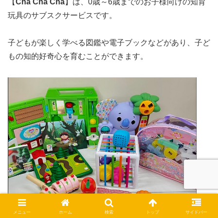
【
Cha Cha Cha
】は、0歳～6歳までのお子様向けの知育
玩具のサブスクサービスです。
子どもが楽しく学べる図鑑や電子ブックなどがあり、子ど
もの知的好奇心を育むことができます。
メニュー
ホーム
検索
トップ
サイドバー