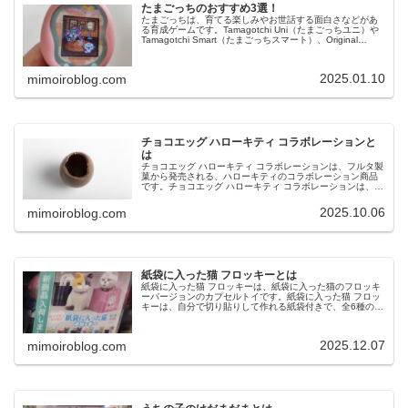
たまごっちのおすすめ3選！
たまごっちは、育てる楽しみやお世話する面白さなどがあ
る育成ゲームです。Tamagotchi Uni（たまごっちユニ）や
Tamagotchi Smart（たまごっちスマート）、Original
Tamagotchi（オリジナルたまごっち）な...
2025.01.10
mimoiroblog.com
チョコエッグ ハローキティ コラボレーションと
は
チョコエッグ ハローキティ コラボレーションは、フルタ製
菓から発売される、ハローキティのコラボレーション商品
です。チョコエッグ ハローキティ コラボレーションは、卵
型チョコの中にフィギュア入りカプセルが入っており、全
16種のラインナップです...
2025.10.06
mimoiroblog.com
紙袋に入った猫 フロッキーとは
紙袋に入った猫 フロッキーは、紙袋に入った猫のフロッキ
ーバージョンのカプセルトイです。紙袋に入った猫 フロッ
キーは、自分で切り貼りして作れる紙袋付きで、全6種のラ
インナップです。今回は、紙袋に入った猫 フロッキーの特
徴や購入方法などについて...
2025.12.07
mimoiroblog.com