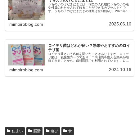
うちの子のけだまだまとは
うちの子のけだまだまとは、猫型の入れ物にうちの子の毛
や付属のわたを入れて飾ることができるカプセルトイで
す。うちの子のけだまだまの種類は全6種あり、2025年5月
から全国のガチャガチャ、カプセルトイなどで発売されま
した。今回は、うちの子のけだ...
2025.06.16
mimoiroblog.com
ロイテリ菌はどれが良い？効果やおすすめのロイ
テリ菌
ロイテリ菌という名前を聞いたことはありますか。ロイテ
リ菌は、乳酸菌の一つであり、口内環境を整える効果が期
待できることから、歯科医院でも利用されています。ロイ
テリ菌は、口臭予防や歯周病ケア、虫歯菌の減少などの効
果も期待できますが、市販されてい...
2024.10.16
mimoiroblog.com
住まい
脳活
遊び
食