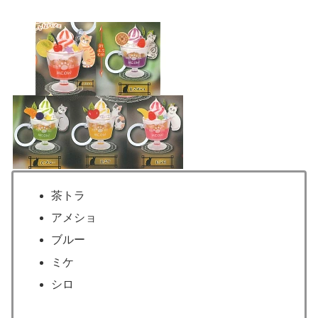
茶トラ
アメショ
ブルー
ミケ
シロ