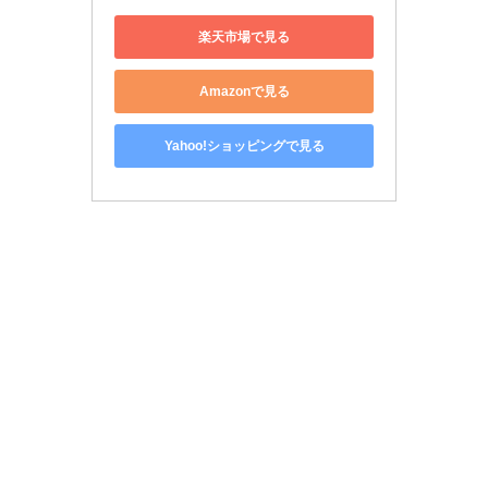
楽天市場で見る
Amazonで見る
Yahoo!ショッピングで見る