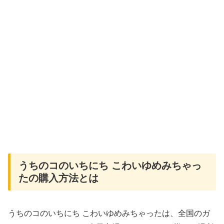
うちのコのいちにち こわいゆめみちゃっ
たの購入方法とは
うちのコのいちにち こわいゆめみちゃったは、全国のガ