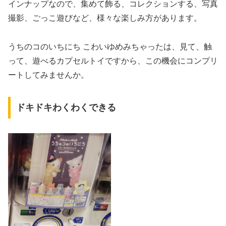
インナップなので、集めて飾る、コレクションする、写真
撮影、ごっこ遊びなど、様々な楽しみ方があります。
うちのコのいちにち こわいゆめみちゃったは、見て、触
って、遊べるカプセルトイですから、この機会にコンプリ
ートしてみませんか。
ドキドキわくわくできる