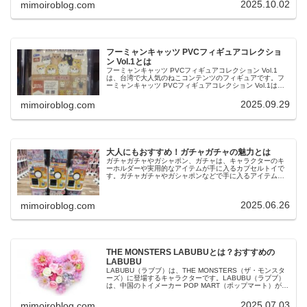
2025.10.02
mimoiroblog.com
フーミャンキャッツ PVCフィギュアコレクショ
ン Vol.1とは
フーミャンキャッツ PVCフィギュアコレクション Vol.1
は、台湾で大人気のねこコンテンツのフィギュアです。フ
ーミャンキャッツ PVCフィギュアコレクション Vol.1は、
日本初上陸のねこコンテンツのカプセルトイ商品で、全8種
のラインナッ...
2025.09.29
mimoiroblog.com
大人にもおすすめ！ガチャガチャの魅力とは
ガチャガチャやガシャポン、ガチャは、キャラクターのキ
ーホルダーや実用的なアイテムが手に入るカプセルトイで
す。ガチャガチャやガシャポンなどで手に入るアイテム
は、クオリティが向上しており、カプセルトイにハマる大
人も増えています。今回は、大人にも...
2025.06.26
mimoiroblog.com
THE MONSTERS LABUBUとは？おすすめの
LABUBU
LABUBU（ラブブ）は、THE MONSTERS（ザ・モンスタ
ーズ）に登場するキャラクターです。LABUBU（ラブブ）
は、中国のトイメーカー POP MART（ポップマート）が販
売しており、フィギュアやチャームなど様々な商品があり
ます。今...
2025.07.03
mimoiroblog.com