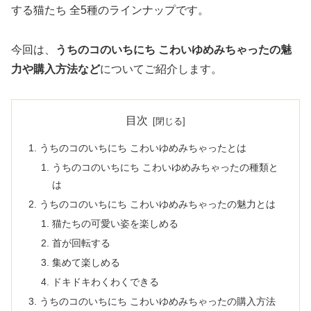
する猫たち 全5種のラインナップです。
今回は、
うちのコのいちにち こわいゆめみちゃったの魅
力や購入方法など
についてご紹介します。
目次
うちのコのいちにち こわいゆめみちゃったとは
うちのコのいちにち こわいゆめみちゃったの種類と
は
うちのコのいちにち こわいゆめみちゃったの魅力とは
猫たちの可愛い姿を楽しめる
首が回転する
集めて楽しめる
ドキドキわくわくできる
うちのコのいちにち こわいゆめみちゃったの購入方法