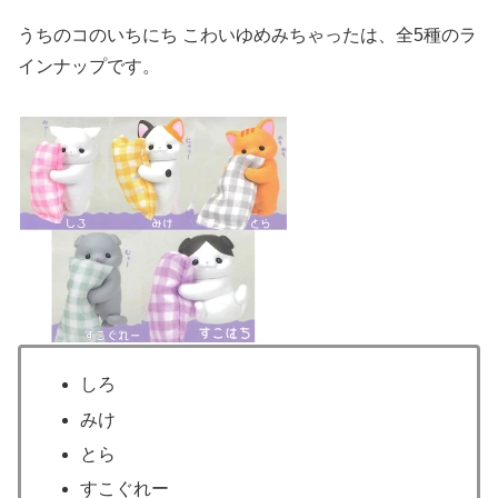
うちのコのいちにち こわいゆめみちゃったは、全5種のラ
インナップです。
しろ
みけ
とら
すこぐれー