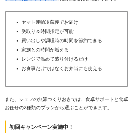
ヤマト運輸冷蔵便でお届け
受取り＆時間指定が可能
買い出しや調理時の時間を節約できる
家族との時間が増える
レンジで温めて盛り付けるだけ
お食事だけではなくお弁当にも使える
また、シェフの無添つくりおきでは、食卓サポートと食卓
お任せの2種類のプランから選ぶことができます。
初回キャンペーン実施中！