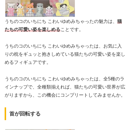
うちのコのいちにち こわいゆめみちゃったの魅力は、
猫
たちの可愛い姿を楽しめる
ことです。
うちのコのいちにち こわいゆめみちゃったは、お気に入
りの枕をギュッと抱きしめている猫たちの可愛い姿を楽し
めるフィギュアです。
うちのコのいちにち こわいゆめみちゃったは、全5種のラ
インナップで、全種類揃えれば、猫たちの可愛い世界が広
がりますから、この機会にコンプリートしてみませんか。
首が回転する