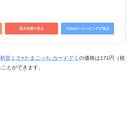
楽天市場で見る
Yahoo!ショッピングで見る
. 初音ミク×たまごっち カードグミ
の価格は171円（税
ることができます。