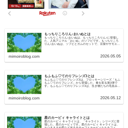
もっちりころりん♪おいぬとは
もっちりころりん♪おいぬは、もっちりころりん♪に登場し
た、人気アニマル「おいぬ」のソフビです。もっちりころ
りん♪おいぬは、ソフビとガムのセットで、豆柴やサモエ
ド、コーギーなど全8種のラインナップです。今回は、もっ
ちりころりん♪おいぬの魅力や…
2026.05.05
mimoiroblog.com
もふもふ♡てのりフレンズ3とは
もふもふ♡てのりフレンズ3は、フロッキーシリーズ「もふ
もふ♡てのりフレンズ」から登場した、春を彩る第3弾で
す。もふもふ♡てのりフレンズ3は、生き物たちの毛並みを
フロッキーで表現しており、全8種のラインナップです。今
回は、もふもふ♡てのりフレ…
2026.05.12
mimoiroblog.com
星のカービィ キャライトとは
星のカービィ キャライトは、「キャライト」シリーズに登
場した、星のカービィです。星のカービィ キャライトは、
おつきさまや星など光るモチーフとカービィたちをフィギ