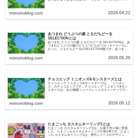
ュア化しており、全7種のラインナップです。今回は、星の
カービィ キャライトの特徴…
2026.04.22
mimoiroblog.com
あつまれ どうぶつの森 ともだちどーる
SELECTIONとは
あつまれ どうぶつの森 ともだちどーる SELECTIONは、あ
つまれどうぶつの森のどうぶつたちがフロッキードールに
なった、ともだちどーるのSELECTION版です。あつまれ
どうぶつの森 ともだちどーる SELECTIONは、ディスプレ
イ…
2026.05.20
mimoiroblog.com
チョコエッグ ミニオンズ&モンスターズとは
チョコエッグ ミニオンズ&モンスターズは、「ミニオン
ズ」のチョコエッグです。チョコエッグ ミニオンズ&モン
スターズは、全12種類＋シークレットのラインナップで
す。今回は、チョコエッグ ミニオンズ&モンスターズの遊
び方や購入方法などについてご…
2026.05.12
mimoiroblog.com
たまごっち カスタムキーリング2とは
たまごっち カスタムキーリング2は、お菓子売り場に登場
した、たまごっちカスタムキーリングの第2弾です。たまご
っち カスタムキーリング2は、歴代シリーズのデザインを