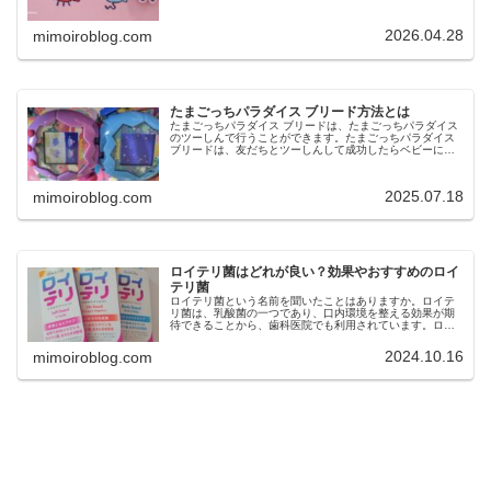
ミニチュア化したアイテムで、シークレットを含む 全9種
のラインナップです。今回…
2026.04.28
mimoiroblog.com
たまごっちパラダイス ブリード方法とは
たまごっちパラダイス ブリードは、たまごっちパラダイス
のツーしんで行うことができます。たまごっちパラダイス
ブリードは、友だちとツーしんして成功したらベビーに目
＆色が次の世代へ遺伝するので、ずっと育てたくなるとい
う魅力もあります。今回は、た…
2025.07.18
mimoiroblog.com
ロイテリ菌はどれが良い？効果やおすすめのロイ
テリ菌
ロイテリ菌という名前を聞いたことはありますか。ロイテ
リ菌は、乳酸菌の一つであり、口内環境を整える効果が期
待できることから、歯科医院でも利用されています。ロイ
テリ菌は、口臭予防や歯周病ケア、虫歯菌の減少などの効
果も期待できますが、市販されてい…
2024.10.16
mimoiroblog.com