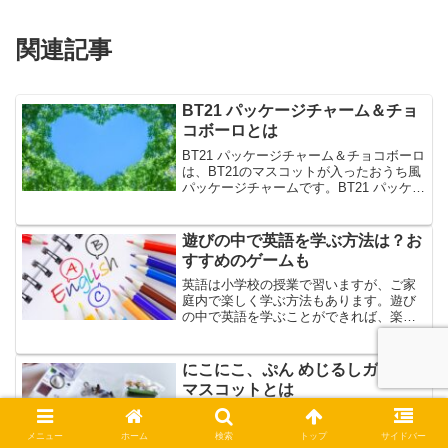
関連記事
BT21 パッケージチャーム＆チョ
コボーロとは
BT21 パッケージチャーム＆チョコボーロ
は、BT21のマスコットが入ったおうち風
パッケージチャームです。BT21 パッケー
ジチャーム＆チョコボーロは、お菓子と
パッケージチャームのセットで、チャー
ムは全7種のラインナップです。今回は、
遊びの中で英語を学ぶ方法は？お
BT2...
すすめのゲームも
英語は小学校の授業で習いますが、ご家
庭内で楽しく学ぶ方法もあります。遊び
の中で英語を学ぶことができれば、楽し
いという気持ちが興味や関心を高めて、
英語力も伸びていく可能性があります。
今回は、遊びの中で英語を学ぶ方法やお
にこにこ、ぷん めじるしガチャ
すすめのゲーム、英語が学...
マスコットとは
にこにこ、ぷん めじるしガチャマスコッ
トは、NHKの幼児向け番組「おかあさん
メニュー
ホーム
検索
トップ
サイドバー
といっしょ」で放送されていた、着ぐる