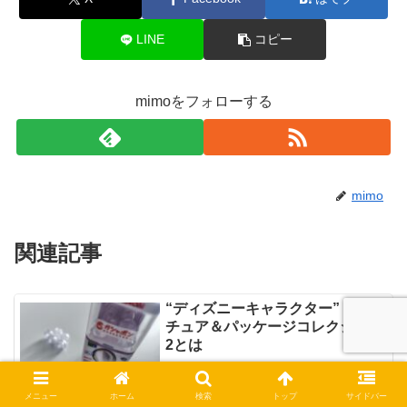
LINE
コピー
mimoをフォローする
mimo
関連記事
“ディズニーキャラクター” ミニ
チュア＆パッケージコレクション
2とは
“ディズニーキャラクター” ミニチュア＆
パッケージコレクション2は、“ディズニ
ーキャラクター”のパッケージ入りミニチ
メニュー
ホーム
検索
トップ
サイドバー