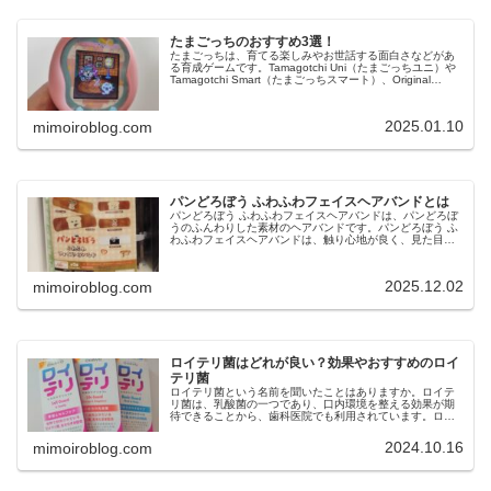
たまごっちのおすすめ3選！
たまごっちは、育てる楽しみやお世話する面白さなどがあ
る育成ゲームです。Tamagotchi Uni（たまごっちユニ）や
Tamagotchi Smart（たまごっちスマート）、Original
Tamagotchi（オリジナルたまごっち）な...
2025.01.10
mimoiroblog.com
パンどろぼう ふわふわフェイスヘアバンドとは
パンどろぼう ふわふわフェイスヘアバンドは、パンどろぼ
うのふんわりした素材のヘアバンドです。パンどろぼう ふ
わふわフェイスヘアバンドは、触り心地が良く、見た目も
可愛いヘアバンドで、全5種のラインナップです。今回は、
パンどろぼう ふわふわフェ...
2025.12.02
mimoiroblog.com
ロイテリ菌はどれが良い？効果やおすすめのロイ
テリ菌
ロイテリ菌という名前を聞いたことはありますか。ロイテ
リ菌は、乳酸菌の一つであり、口内環境を整える効果が期
待できることから、歯科医院でも利用されています。ロイ
テリ菌は、口臭予防や歯周病ケア、虫歯菌の減少などの効
果も期待できますが、市販されてい...
2024.10.16
mimoiroblog.com