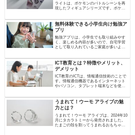
ライトは、ポケモンのバトルシーンを再
現したフィギュアシリーズです。ポケッ
トモンスター バトルコレクションライト
は、カプセルが光る台座になり、全3種の
ラインナップです。今回は、ポケットモ
無料体験できる小学生向け勉強ア
ンスター バトルコ...
プリ
勉強アプリは、小学生でも取り組みやす
く、楽しめる内容が多いので、自宅学習
として取り入れているご家庭が多いよう
です。小学生向けの勉強アプリは様々あ
りますから、どれを選べば良いかお悩み
の保護者様もいるでしょう。今回は、無
ICT教育とは？特徴やメリット、
料体験できる小学生向け勉...
デメリット
ICT教育のICTは、情報通信技術のことで
す。情報通信機器であるインターネット
やパソコン、タブレット端末などを使っ
て、コミュニケーションを実現する技術
です。ICTは、教育の分野での活用が進ん
でいます。文部科学省では、学校での授
うまれて！ウーモ アライブの魅
業も電子黒板や...
力とは？
うまれて！ウーモ アライブは、2024年10
月にタカラトミーから発売されました。
たまごの殻を割ってうまれるおもちゃ
で、世界累計出荷販売数は、1420万個と
いう大ヒットシリーズの最新作です。今