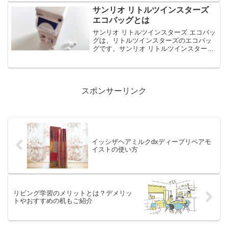
回は、うまれて！ウーモ アライブの魅力
サンリオ リトルツインスターズ
や遊び方、お...
エコバッグとは
サンリオ リトルツインスターズ エコバッ
グは、リトルツインスターズのエコバッ
グです。サンリオ リトルツインスターズ
エコバッグは、折りたたんで収納もでき
るエコバッグで、全4種のラインナップで
す。今回は、サンリオ リトルツインスタ
ーズ エコバ...
スポンサーリンク
イッシザヘアミルクdxディープリペアモ
イストの使い方
リビング学習のメリットとは？デメリッ
トやおすすめの机もご紹介