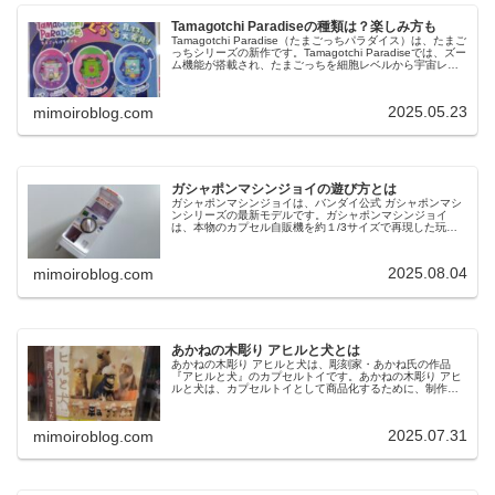
Tamagotchi Paradiseの種類は？楽しみ方も
Tamagotchi Paradise（たまごっちパラダイス）は、たまご
っちシリーズの新作です。Tamagotchi Paradiseでは、ズー
ム機能が搭載され、たまごっちを細胞レベルから宇宙レベ
ルまでお世話して楽しむことができるという特徴...
2025.05.23
mimoiroblog.com
ガシャポンマシンジョイの遊び方とは
ガシャポンマシンジョイは、バンダイ公式 ガシャポンマシ
ンシリーズの最新モデルです。ガシャポンマシンジョイ
は、本物のカプセル自販機を約１/3サイズで再現した玩具
で、手軽にガシャポン遊びを楽しむことができます。今回
は、ガシャポンマシンジョイの遊...
2025.08.04
mimoiroblog.com
あかねの木彫り アヒルと犬とは
あかねの木彫り アヒルと犬は、彫刻家・あかね氏の作品
『アヒルと犬』のカプセルトイです。あかねの木彫り アヒ
ルと犬は、カプセルトイとして商品化するために、制作し
た木彫りの原型をそのままに、3Dスキャンして再現してい
るという特徴があります。今回...
2025.07.31
mimoiroblog.com