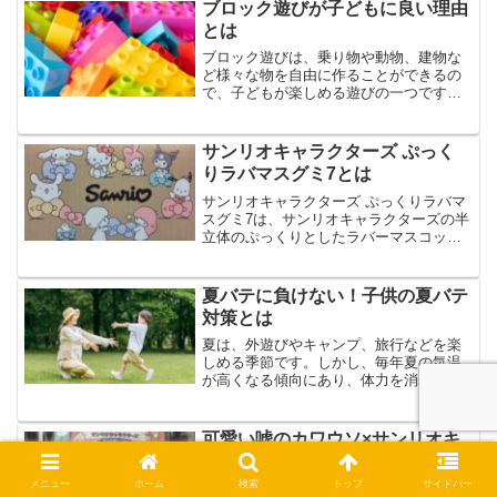
ティと世界観を再現...
ブロック遊びが子どもに良い理由
とは
ブロック遊びは、乗り物や動物、建物な
ど様々な物を自由に作ることができるの
で、子どもが楽しめる遊びの一つです。
知育効果も高く、幼児期からブロック遊
びを取り入れることで、子どもに良い影
響を与えると言われていますが、ブロッ
サンリオキャラクターズ ぷっく
ク遊びが子どもに良い具体...
りラバマスグミ7とは
サンリオキャラクターズ ぷっくりラバマ
スグミ7は、サンリオキャラクターズの半
立体のぷっくりとしたラバーマスコット
がついたグミの第7弾です。サンリオキャ
ラクターズ ぷっくりラバマスグミ7は、
爽やかな夏をテーマにしたラバーマスコ
夏バテに負けない！子供の夏バテ
ットで、全16種...
対策とは
夏は、外遊びやキャンプ、旅行などを楽
しめる季節です。しかし、毎年夏の気温
が高くなる傾向にあり、体力を消耗して
夏バテになるお子様も多いようです。子
供は、大人のように自分で対策をとるこ
とが難しいので、親や保護者の方が夏バ
可愛い嘘のカワウソ×サンリオキ
テにならないように見守り...
ャラクターズ おかおぬいぐるみ
とは
メニュー
ホーム
検索
トップ
サイドバー