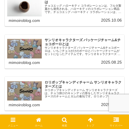
は
チョコエッグ ハローキティ コラボレーションは、フルタ製
菓から発売される、ハローキティのコラボレーション商品
です。チョコエッグ ハローキティ コラボレーションは、卵
型チョコの中にフィギュア入りカプセルが入っており、全
16種のラインナップです...
2025.10.06
mimoiroblog.com
サンリオキャラクターズ パッケージチャーム&チ
ョコボーロとは
サンリオキャラクターズ パッケージチャーム&チョコボー
ロは、いちごチョコがけのボーロとパッケージチャームが
セットになったアイテムです。サンリオキャラクターズ パ
ッケージチャーム&チョコボーロは、ボールチェーン付き
で、飾る、かばんやポーチにつ...
2025.08.25
mimoiroblog.com
ロリポップキャンディチャーム サンリオキャラク
ターズとは
ロリポップキャンディチャーム サンリオキャラクターズ
は、チョコ掛けのキャンディの形をしたサンリオキャラク
ターズのチャームとガムの食玩です。ロリポップキャンデ
ィチャーム サンリオキャラクターズは、チョコ掛けのロリ
ポップキャンディみたいなデザイ...
2025.07.23
mimoiroblog.com
ロイテリ菌はどれが良い？効果やおすすめのロイ
メニュー
ホーム
検索
トップ
サイドバー
テリ菌