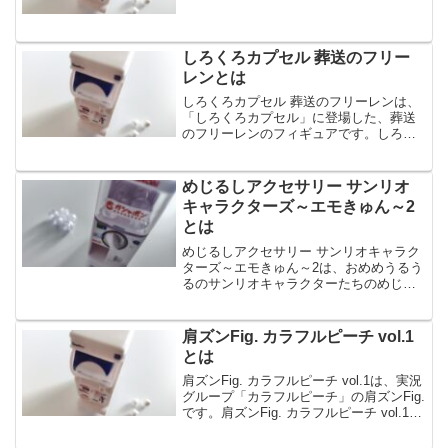
STORY Funny Time！は、Funnyなフェ
イスのウッディ、バズ・ライトイヤーな
ど全4種のラ...
しろくろカプセル 葬送のフリー
レンとは
しろくろカプセル 葬送のフリーレンは、
「しろくろカプセル」に登場した、葬送
のフリーレンのフィギュアです。しろく
ろカプセル 葬送のフリーレンは、白と黒
をテーマにしたオリジナルの描き起こし
衣装で、全6種のラインナップです。今回
めじるしアクセサリー サンリオ
は、しろくろカプセ...
キャラクターズ～エモきゅん～2
とは
めじるしアクセサリー サンリオキャラク
ターズ～エモきゅん～2は、おめめうるう
るのサンリオキャラクターたちのめじる
しアクセサリー第二弾です。めじるしア
クセサリー サンリオキャラクターズ～エ
モきゅん～2は、全種カニカン・わっかパ
肩ズンFig. カラフルピーチ vol.1
ーツ付きで、全5...
とは
肩ズンFig. カラフルピーチ vol.1は、実況
グループ「カラフルピーチ」の肩ズンFig.
です。肩ズンFig. カラフルピーチ vol.1
は、じゃぱぱ、のあなど全5種のラインナ
ップです。今回は、肩ズンFig. カラフル