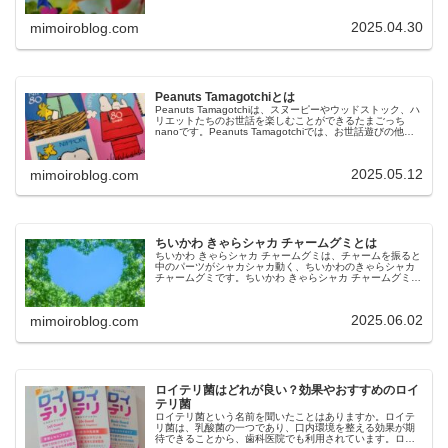
ション2の魅力や購入方法...
2025.04.30
mimoiroblog.com
Peanuts Tamagotchiとは
Peanuts Tamagotchiは、スヌーピーやウッドストック、ハ
リエットたちのお世話を楽しむことができるたまごっち
nanoです。Peanuts Tamagotchiでは、お世話遊びの他
に、ミニゲームやイベントも楽しめます。今回は、Pe...
2025.05.12
mimoiroblog.com
ちいかわ きゃらシャカ チャームグミとは
ちいかわ きゃらシャカ チャームグミは、チャームを振ると
中のパーツがシャカシャカ動く、ちいかわのきゃらシャカ
チャームグミです。ちいかわ きゃらシャカ チャームグミ
は、チャームとグミキャンディのセットで、チャームは全
13種のラインナップです...
2025.06.02
mimoiroblog.com
ロイテリ菌はどれが良い？効果やおすすめのロイ
テリ菌
ロイテリ菌という名前を聞いたことはありますか。ロイテ
リ菌は、乳酸菌の一つであり、口内環境を整える効果が期
待できることから、歯科医院でも利用されています。ロイ