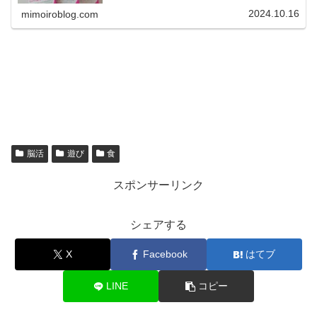
テリ菌は、口臭予防や歯周病ケア、虫歯菌の減少などの効
果も期待できますが、市販されてい...
2024.10.16
mimoiroblog.com
脳活
遊び
食
スポンサーリンク
シェアする
X
Facebook
はてブ
LINE
コピー