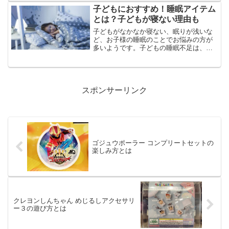
ピーチ vol.1の...
子どもにおすすめ！睡眠アイテム
とは？子どもが寝ない理由も
子どもがなかなか寝ない、眠りが浅いな
ど、お子様の睡眠のことでお悩みの方が
多いようです。子どもの睡眠不足は、親
の睡眠不足も招きますが、どうすれば眠
ってくれるのかがわからないという方も
いるでしょう。今回は、子どもにおすす
め！睡眠アイテムや子ども...
スポンサーリンク
ゴジュウポーラー コンプリートセットの
楽しみ方とは
クレヨンしんちゃん めじるしアクセサリ
ー３の遊び方とは